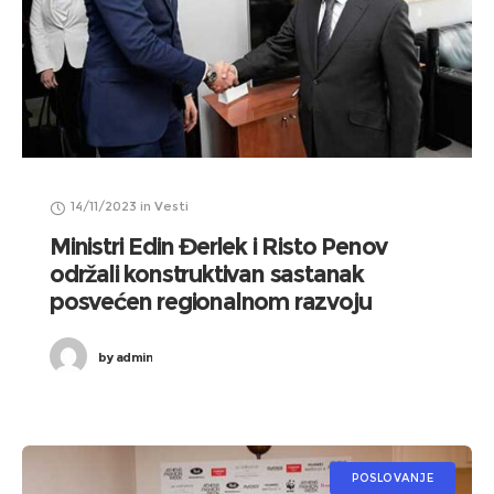
14/11/2023
in
Vesti
Ministri Edin Đerlek i Risto Penov
održali konstruktivan sastanak
posvećen regionalnom razvoju
by
admin
POSLOVANJE