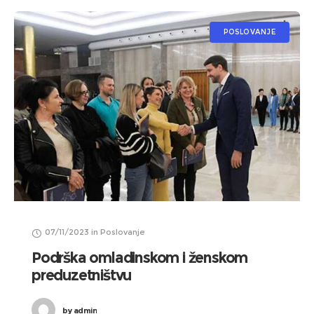
POSLOVANJE
07/11/2023
in
Poslovanje
Podrška omladinskom i ženskom
preduzetništvu
by
admin