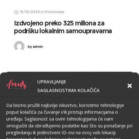
19/10/2023
in
Poslovanje
Izdvojeno preko 325 miliona za
podršku lokalnim samoupravama
by
admin
UPRAVLJANJE
VESTI
SAGLASNOSTIMA KOLAČIĆA
Da bismo pružili najbolje iskustvo, koristimo tehnologije
poput kolačića za čuvanje i/ili pristup informacijama o
uređaju. Saglasnost sa ovim tehnologijama će nam
omogućiti da obrađujemo podatke kao što su ponašanje pri
pregledanju ili jedinstveni ID-ovi na ovoj veb lokaciji.