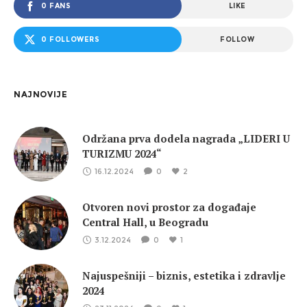
0 FANS
LIKE
0 FOLLOWERS
FOLLOW
NAJNOVIJE
Održana prva dodela nagrada „LIDERI U
TURIZMU 2024“
16.12.2024
0
2
Otvoren novi prostor za događaje
Central Hall, u Beogradu
3.12.2024
0
1
Najuspešniji – biznis, estetika i zdravlje
2024