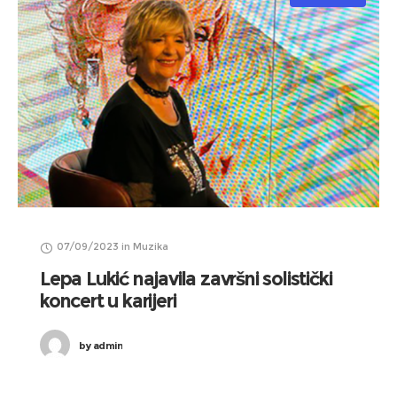
07/09/2023
in
Muzika
Lepa Lukić najavila završni solistički
koncert u karijeri
by
admin