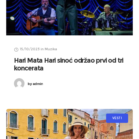
15/10/2023
in
Muzika
Hari Mata Hari sinoć održao prvi od tri
koncerata
by
admin
VESTI