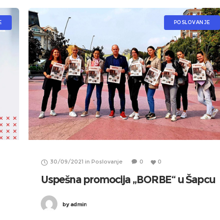
E
POSLOVANJE
30/09/2021
in
Poslovanje
0
0
Uspešna promocija „BORBE“ u Šapcu
by
admin