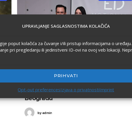
UPRAVLJANJE SAGLASNOSTIMA KOLAČIĆA
ogije poput kolačića za čuvanje i/ili pristup informacijama o uređa
 pri pregledanju ili jedinstveni ID-ovi na ovoj veb lokaciji. Nep
PRIHVATI
22/02/2022
in
Poslovanje
0
2
Opt-out preferences
Izjava o privatnosti
Imprint
Kurs emocionalne stomatologije u
Beogradu
by
admin