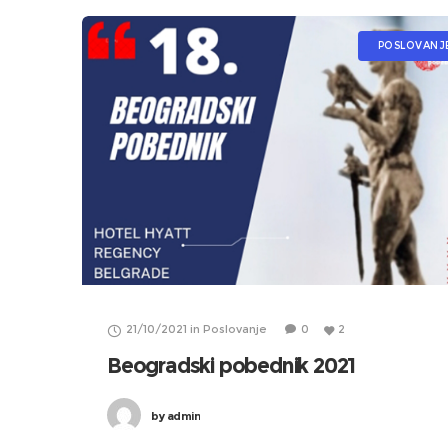
POSLOVANJ
21/10/2021
in
Poslovanje
0
2
Beogradski pobednik 2021
by
admin