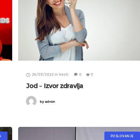
26/03/2022
in
Vesti
0
0
Jod – Izvor zdravlja
by
admin
A
POSLOVANJE