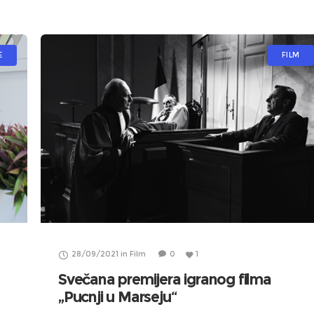
E
FILM
28/09/2021
in
Film
0
1
Svečana premijera igranog filma
„Pucnji u Marseju“