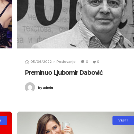
05/06/2022
in
Poslovanje
0
0
Preminuo Ljubomir Dabović
by
admin
E
VESTI