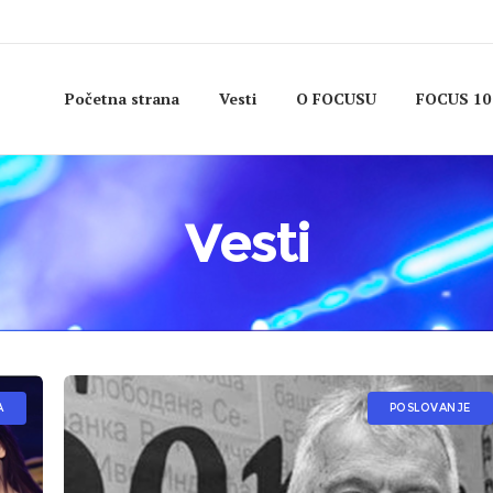
Početna strana
Vesti
O FOCUSU
FOCUS 10
Vesti
A
POSLOVANJE