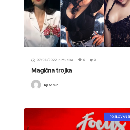
07/06/2022
in
Muzika
0
0
Magična trojka
by
admin
POSLOVANJ