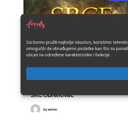
Da bismo pružili najbolje iskustvo, koristimo tehnol
omogućiti da obrađujemo podatke kao što su ponašanje
uticati na određene karakteristike i funkcije.
26/03/2022
in
Kultura
0
0
Film Srce u anesteziji, premijerno u
SKC Obrenovac
by
admin