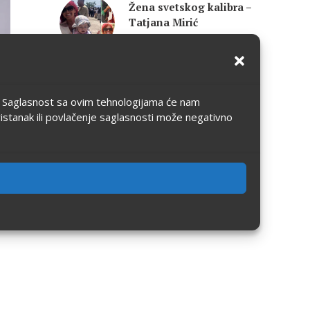
Žena svetskog kalibra –
Tatjana Mirić
17.03.2024
0
0
Chef for life u Beogradu
ju. Saglasnost sa ovim tehnologijama će nam
12.03.2024
0
0
ristanak ili povlačenje saglasnosti može negativno