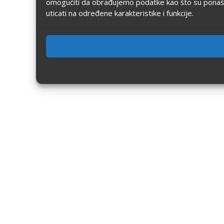
omogućiti da obrađujemo podatke kao što su ponašanje
uticati na određene karakteristike i funkcije.