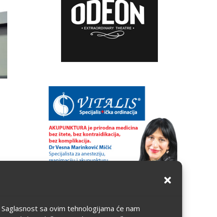
ju. Saglasnost sa ovim tehnologijama će nam