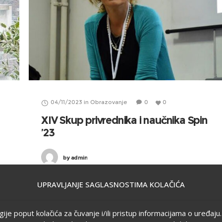
04/11/2023
in
Obrazovanje
0
0
XIV Skup privrednika i naučnika Spin
’23
by
admin
UPRAVLJANJE SAGLASNOSTIMA KOLAČIĆA
ogije poput kolačića za čuvanje i/ili pristup informacijama o uređa
OBRAZOVANJE