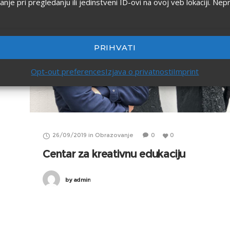
 pri pregledanju ili jedinstveni ID-ovi na ovoj veb lokaciji. Nep
PRIHVATI
Opt-out preferences
Izjava o privatnosti
Imprint
26/09/2019
in
Obrazovanje
0
0
Centar za kreativnu edukaciju
by
admin