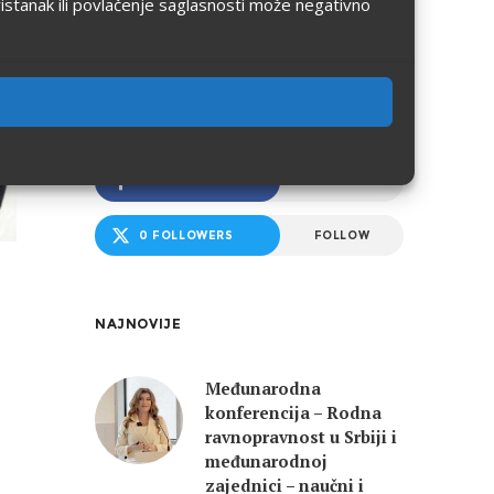
ristanak ili povlačenje saglasnosti može negativno
FOCUS TWEETS
PRATITE FOCUS
0 FANS
LIKE
0 FOLLOWERS
FOLLOW
NAJNOVIJE
Međunarodna
konferencija – Rodna
ravnopravnost u Srbiji i
međunarodnoj
zajednici – naučni i