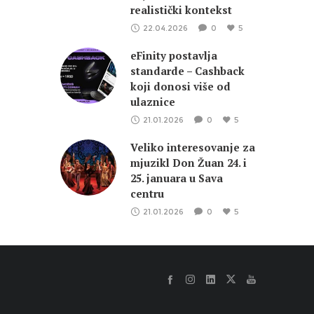
realistički kontekst
22.04.2026
0
5
eFinity postavlja
standarde – Cashback
koji donosi više od
ulaznice
21.01.2026
0
5
Veliko interesovanje za
mjuzikl Don Žuan 24. i
25. januara u Sava
centru
21.01.2026
0
5