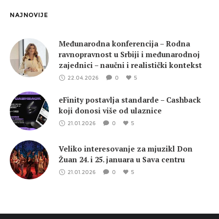
NAJNOVIJE
Međunarodna konferencija – Rodna
ravnopravnost u Srbiji i međunarodnoj
zajednici – naučni i realistički kontekst
22.04.2026
0
5
eFinity postavlja standarde – Cashback
koji donosi više od ulaznice
21.01.2026
0
5
Veliko interesovanje za mjuzikl Don
Žuan 24. i 25. januara u Sava centru
21.01.2026
0
5