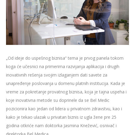
„Od ideje do uspešnog biznisa“ tema je prvog panela tokom
koga će učesnici na primerima razvijanja aplikacija i drugih
inovativnih rešenja svojim izlaganjem dati savete za
unapređenje poslovanja u domenu platnih institucija. Kada je
vreme za pokretanje provatnog biznisa, koja je tajna uspeha i
koje inovativna metode su doprinele da se Bel Medic
pozicionira kao jedan od lidera u privatnom zdravstvu, kao i
kako je tekao ulazak u privatan biznis iz ugla žene pre 25
godina otkriće nam doktorka Jasmina Knežević, osnivač i
direktorka Bel Medica.