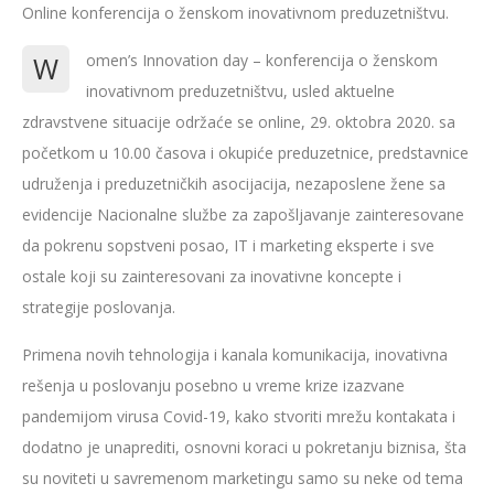
Online konferencija o ženskom inovativnom preduzetništvu.
W
omen’s Innovation day – konferencija o ženskom
inovativnom preduzetništvu, usled aktuelne
zdravstvene situacije održaće se online, 29. oktobra 2020. sa
početkom u 10.00 časova i okupiće preduzetnice, predstavnice
udruženja i preduzetničkih asocijacija, nezaposlene žene sa
evidencije Nacionalne službe za zapošljavanje zainteresovane
da pokrenu sopstveni posao, IT i marketing eksperte i sve
ostale koji su zainteresovani za inovativne koncepte i
strategije poslovanja.
Primena novih tehnologija i kanala komunikacija, inovativna
rešenja u poslovanju posebno u vreme krize izazvane
pandemijom virusa Covid-19, kako stvoriti mrežu kontakata i
dodatno je unaprediti, osnovni koraci u pokretanju biznisa, šta
su noviteti u savremenom marketingu samo su neke od tema