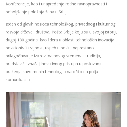
Konferencije, kao i unapređenje rodne ravnopravnosti i
poboljšanje položaja žena u Srbiji.
Jedan od glavih nosioca tehnološkog, privrednog i kulturnog
razvoja države i društva, Pošta Srbije koju su u svojoj istoriji,
dugoj 180 godina, kao lidera u oblasti tehnoloških inovacija
pozicionirali trajnost, uspeh u poslu, neprestano
prilagođavanje izazovima novog vremena i tradicija,
predstaviće značaj inovativnog pristupa u poslovanju i
praćenja savremenih tehnologija naročito na polju
komunikacija.