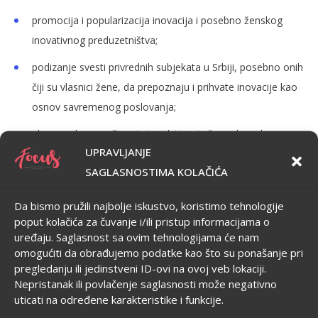
promocija i popularizacija inovacija i posebno ženskog
inovativnog preduzetništva;
podizanje svesti privrednih subjekata u Srbiji, posebno onih
čiji su vlasnici žene, da prepoznaju i prihvate inovacije kao
osnov savremenog poslovanja;
ekonomsko osnaživanje i podsticanje žena da se bave
UPRAVLJANJE
preduzetništvom ili da unaprede svoj biznis kroz inovativan
SAGLASNOSTIMA KOLAČIĆA
koncept i prihvatanje novih ideja;
doprinos sveukupnom razvoju srpske privrede i lokalnih
Da bismo pružili najbolje iskustvo, koristimo tehnologije
zajednica.
poput kolačića za čuvanje i/ili pristup informacijama o
uređaju. Saglasnost sa ovim tehnologijama će nam
omogućiti da obrađujemo podatke kao što su ponašanje pri
Konferenciju organizuje Centar za tranziciju i ljudska prava
pregledanju ili jedinstveni ID-ovi na ovoj veb lokaciji.
„Spektar“ u saradnji sa Kabinetom ministra za inovacije i
Nepristanak ili povlačenje saglasnosti može negativno
tehnološki razvoj.
uticati na određene karakteristike i funkcije.