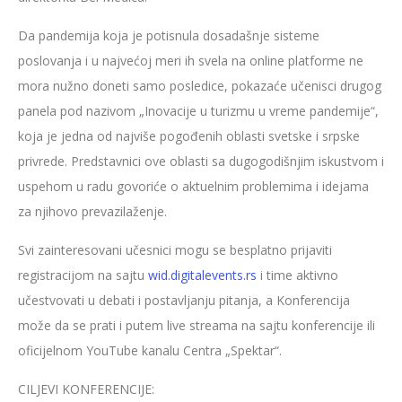
Da pandemija koja je potisnula dosadašnje sisteme
poslovanja i u najvećoj meri ih svela na online platforme ne
mora nužno doneti samo posledice, pokazaće učenisci drugog
panela pod nazivom „Inovacije u turizmu u vreme pandemije“,
koja je jedna od najviše pogođenih oblasti svetske i srpske
privrede. Predstavnici ove oblasti sa dugogodišnjim iskustvom i
uspehom u radu govoriće o aktuelnim problemima i idejama
za njihovo prevazilaženje.
Svi zainteresovani učesnici mogu se besplatno prijaviti
registracijom na sajtu
wid.digitalevents.rs
i time aktivno
učestvovati u debati i postavljanju pitanja, a Konferencija
može da se prati i putem live streama na sajtu konferencije ili
oficijelnom YouTube kanalu Centra „Spektar“.
CILJEVI KONFERENCIJE: