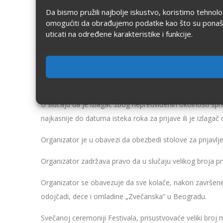
Da bismo pružili najbolje iskustvo, koristimo tehnol
omogućiti da obrađujemo podatke kao što su ponašanje
uticati na određene karakteristike i funkcije.
U slučaju da je izlagač zbog nepredviđenih okolnosti spre
najkasnije do datuma isteka roka za prijave ili je izlaga
Organizator je u obavezi da obezbedi stolove za prijavlj
Organizator zadržava pravo da u slučaju velikog broja pr
Organizator se obavezuje da sve kolače, nakon završene
odojčadi, dece i omladine „Zvečanska“ u Beogradu.
Svečanoj ceremoniji Festivala, prisustvovaće veliki broj me