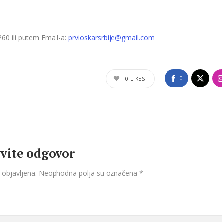
60 ili putem Email-a:
prvioskarsrbije@gmail.com
0
0
LIKES
vite odgovor
 objavljena.
Neophodna polja su označena
*