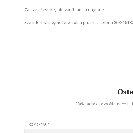
Za sve učesnike, obezbeđene su nagrade.
Sve informacije,možete dobiti putem telefona:063/16182
Osta
Vaša adresa e-pošte neće biti
KOMENTAR
*