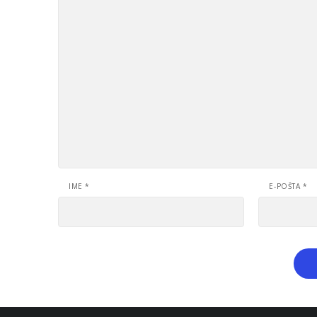
IME
*
E-POŠTA
*