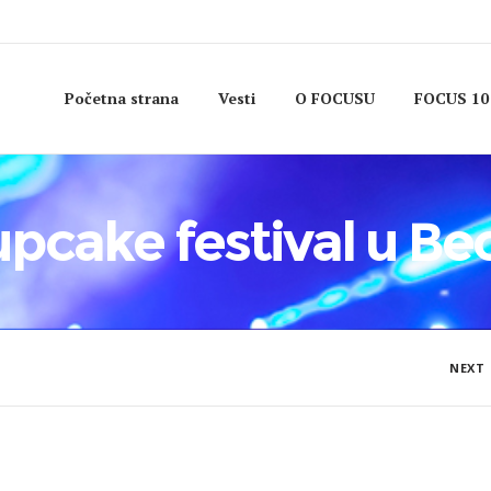
Početna strana
Vesti
O FOCUSU
FOCUS 10
upcake festival u B
NEXT