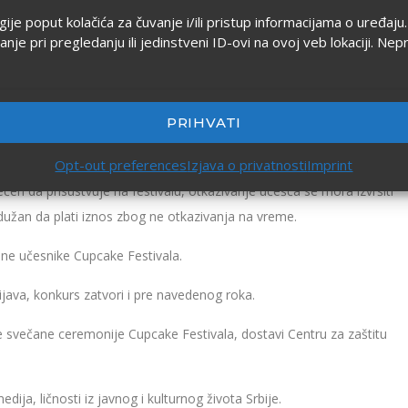
ogije poput kolačića za čuvanje i/ili pristup informacijama o uređa
 pri pregledanju ili jedinstveni ID-ovi na ovoj veb lokaciji. Nep
PRIHVATI
Opt-out preferences
Izjava o privatnosti
Imprint
čen da prisustvuje na festivalu, otkazivanje učešća se mora izvršiti
č dužan da plati iznos zbog ne otkazivanja na vreme.
ene učesnike Cupcake Festivala.
ijava, konkurs zatvori i pre navedenog roka.
 svečane ceremonije Cupcake Festivala, dostavi Centru za zaštitu
dija, ličnosti iz javnog i kulturnog života Srbije.