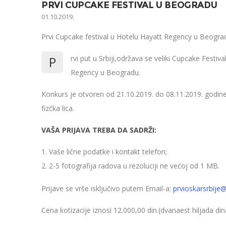
PRVI CUPCAKE FESTIVAL U BEOGRADU
01.10.2019.
Prvi Cupcake festival u Hotelu Hayatt Regency u Beogra
P
rvi put u Srbiji,održava se veliki Cupcake Festi
Regency u Beogradu.
Konkurs je otvoren od 21.10.2019. do 08.11.2019. godine i 
fizčka lica.
VAŠA PRIJAVA TREBA DA SADRŽI:
Vaše lične podatke i kontakt telefon;
2-5 fotografija radova u rezoluciji ne većoj od 1 MB.
Prijave se vrše isključivo putem Email-a:
prvioskarsrbije
Cena kotizacije iznosi 12.000,00 din.(dvanaest hiljada din