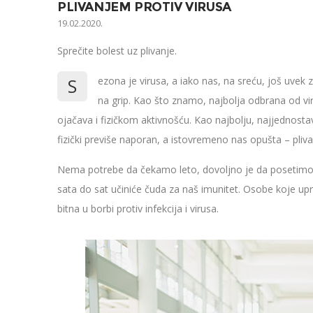
PLIVANJEM PROTIV VIRUSA
19.02.2020.
Sprečite bolest uz plivanje.
S
ezona je virusa, a iako nas, na sreću, još uvek 
na grip. Kao što znamo, najbolja odbrana od vi
ojačava i fizičkom aktivnošću. Kao najbolju, najjednostavn
fizički previše naporan, a istovremeno nas opušta – pliva
Nema potrebe da čekamo leto, dovoljno je da posetimo n
sata do sat učiniće čuda za naš imunitet. Osobe koje upr
bitna u borbi protiv infekcija i virusa.