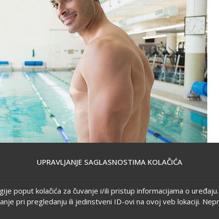
UPRAVLJANJE SAGLASNOSTIMA KOLAČIĆA
ogije poput kolačića za čuvanje i/ili pristup informacijama o uređa
 pri pregledanju ili jedinstveni ID-ovi na ovoj veb lokaciji. Nep
u u Torontu, urađeno na 1.800 ispitanika od 18 do 80 godina, plivanje