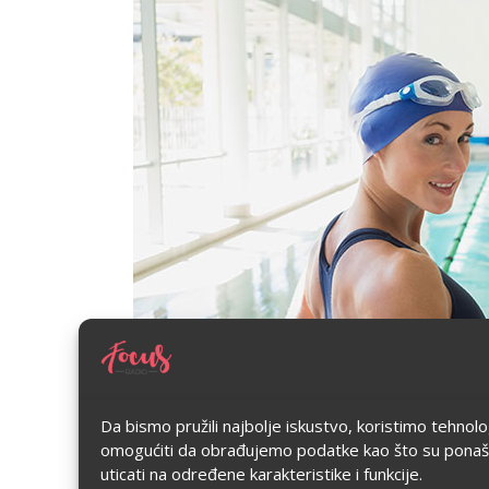
Da bismo pružili najbolje iskustvo, koristimo tehnol
omogućiti da obrađujemo podatke kao što su ponašanje
uticati na određene karakteristike i funkcije.
Kako je pokazalo istraživanje sprovedeno na Univerzitet