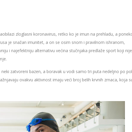
zaobilazi zloglasni koronavirus, retko ko je imun na prehladu, a poneko
rusa je snažan imunitet, a on se osim snom i pravilnom ishranom,
iju i najefektniju alternativu većina stučnjaka predlaže sport koji nije
nje.
eki zatvoreni bazen, a boravak u vodi samo tri puta nedeljno po po
ažnjavaju ovakvu aktivnost imaju veći broj belih krvnih zrnaca, koja s