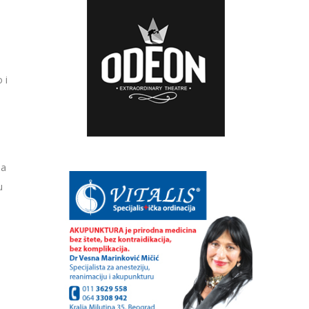
 i
la
u