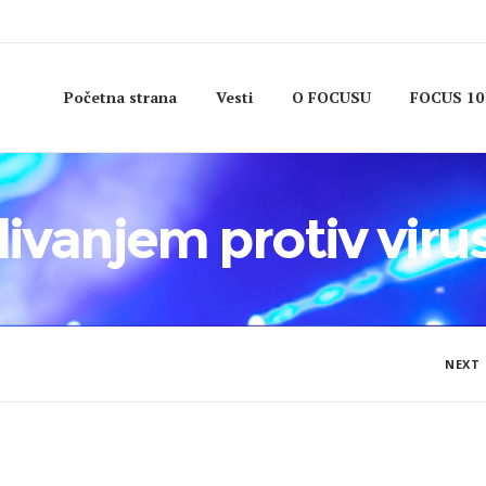
Početna strana
Vesti
O FOCUSU
FOCUS 10
livanjem protiv viru
NEXT