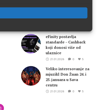
ravnopravnost u Srbiji i
međunarodnoj
zajednici – naučni i
ju
realistički kontekst
22.04.2026
0
5
eFinity postavlja
standarde – Cashback
koji donosi više od
ulaznice
21.01.2026
0
5
Veliko interesovanje za
mjuzikl Don Žuan 24. i
25. januara u Sava
centru
21.01.2026
0
5