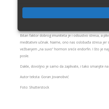
nas štiti od virusa. Posle tri meseca redovnog plivanja 
treba da čudi, ako znamo da ovaj bazični sport blagotvo
utiču na rad srca i krvni pritisak, poboljšavaju kapacite
osećaj „težine” u nogama, povoljno utiču na liniju.
Bitan faktor dobrog imuniteta je i odsustvo stresa, a pl
meditativni učinak. Naime, ono nas oslobađa stresa jer 
vežbanjem „na suvo” hormon sreće endorfin. I što je najb
posle.
Dakle, dovoljno je samo da zaplivate, i tako smanjite n
Autor teksta: Goran Jovanobvić
Foto: Shutterstock