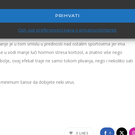
tokom zime, utvrđeno je da nijedan učesnik nije bio prehlađen, što ne
rno utiče na ceo organizam. Pokreti u vodi, između ostalog, povoljno
PRIHVATI
t pluća, smanjuju rizik od moždanog udara i dijabetesa tipa dva, smanju
Opt-out preferences
Izjava o privatnosti
Imprint
ivanje je u tom smislu u prednosti nad ostalim sportovima jer ima
se u vodi manje luči hormon stresa kortizol, a znatno više nego
olje, ovaj efekat traje ne samo tokom plivanja, nego i nekoliko sati
a minimum šanse da dobijete neki virus.
0
0
LIKES