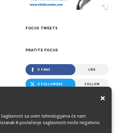
FOCUS TWEETS
PRATITE FOCUS
0 FANS
LIKE
0 FOLLOWERS
FOLLOW
NAJNOVIJE
ju. Saglasnost sa ovim tehnologijama će nam
ristanak ili povlačenje saglasnosti može negativno
Međunarodna
konferencija – Rodna