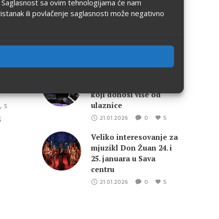
ju. Saglasnost sa ovim tehnologijama će nam
ravnopravnost u Srbiji i
ristanak ili povlačenje saglasnosti može negativno
međunarodnoj
zajednici – naučni i
realistički kontekst
22.04.2026
0
5
eFinity postavlja
standarde – Cashback
koji donosi više od
ulaznice
, s
š
21.01.2026
0
5
Veliko interesovanje za
mjuzikl Don Žuan 24. i
25. januara u Sava
i
centru
21.01.2026
0
5