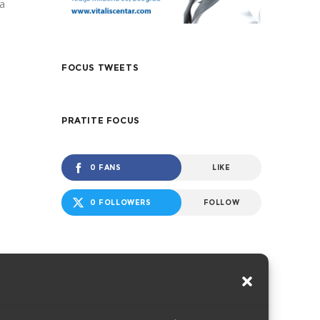
da
FOCUS TWEETS
PRATITE FOCUS
0 FANS
LIKE
0 FOLLOWERS
FOLLOW
NAJNOVIJE
Međunarodna
konferencija – Rodna