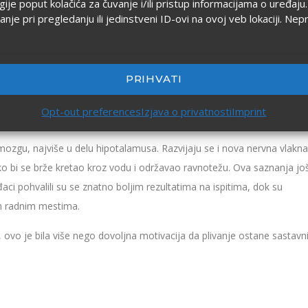
ogije poput kolačića za čuvanje i/ili pristup informacijama o uređa
 pri pregledanju ili jedinstveni ID-ovi na ovoj veb lokaciji. Nep
PRIHVATI
 su uočene i poboljšane funkcije mozga. Testovi pre i posle pokazali su
Opt-out preferences
Izjava o privatnosti
Imprint
rvi u mozgu.
mozgu, najviše u delu hipotalamusa. Razvijaju se i nova nervna vlakna
o bi se brže kretao kroz vodu i održavao ravnotežu. Ova saznanja jo
aci pohvalili su se znatno boljim rezultatima na ispitima, dok su
jim radnim mestima.
 ovo je bila više nego dovoljna motivacija da plivanje ostane sastavn