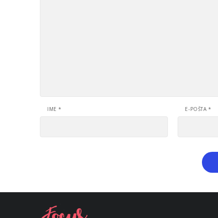
IME
*
E-POŠTA
*