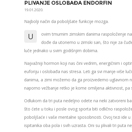
PLIVANJE OSLOBAĐA ENDORFIN
19.01.2020.
Najbolji način da poboljšate funkcije mozga.
U
ovim tmurnim zimskim danima raspoloženje na
dođe da utonemo u zimski san, što nije za čuđ
luče jednako u svim godišnjim dobima.
Najvažniji hormon koji nas čini vedrim, energičnim i opti
euforiju i oslobađa nas stresa. Leti ga svi manje-više l
danima, a zimi možemo da ga proizvedemo uglavnom na dva
naporno vežbanje retko je kome omiljena aktivnost, pa s
Odlukom da tri puta nedeljno odete na neki zatvoreni baz
što ćete u toku i posle ovog sporta biti odlično raspoložen
poboljšaće i vaše mentalne sposobnosti. Ovoj tezi ide u p
ispitanika oba pola i svih uzrasta. Oni su plivali tri puta ne