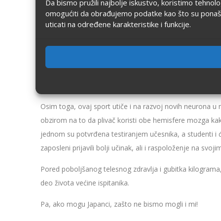
Da bismo pružili najbolje iskustvo, koristimo tehnol
omogućiti da obrađujemo podatke kao što su ponašanje
uticati na određene karakteristike i funkcije.
Osim što su se svi osećali psihički bolje, kod ispitanika
znatno bolje pamćenje, jer plivanje poboljšava protok k
Osim toga, ovaj sport utiče i na razvoj novih neurona u 
obzirom na to da plivač koristi obe hemisfere mozga kak
jednom su potvrđena testiranjem učesnika, a studenti i đ
zaposleni prijavili bolji učinak, ali i raspoloženje na svo
Pored poboljšanog telesnog zdravlja i gubitka kilograma,
deo života većine ispitanika.
Pa, ako mogu Japanci, zašto ne bismo mogli i mi!