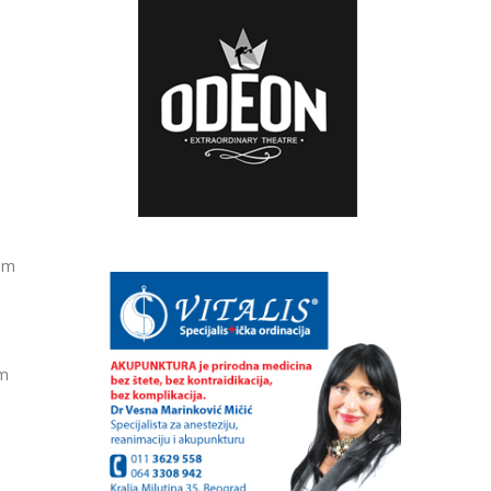
nim
im