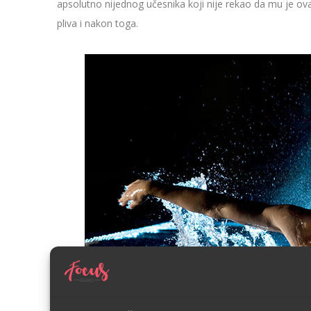
apsolutno nijednog učesnika koji nije rekao da mu je ova
pliva i nakon toga.