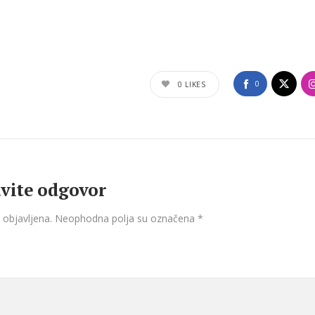
0
0
LIKES
vite odgovor
 objavljena.
Neophodna polja su označena
*