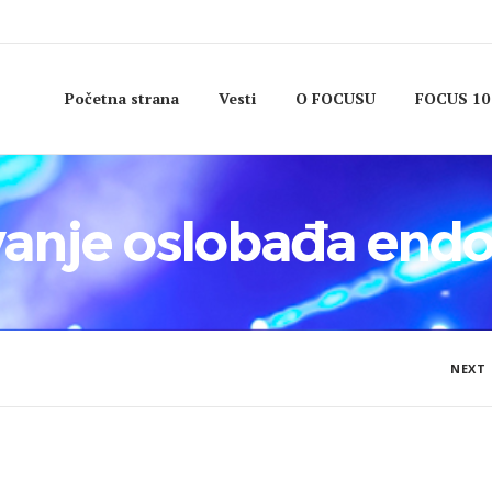
Početna strana
Vesti
O FOCUSU
FOCUS 10
vanje oslobađa endo
NEXT