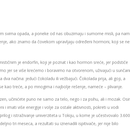
m svima opada, a poneke od nas obuzimaju i sumorne misli, pa nam
enje, ako znamo da čovekom upravljaju određeni hormoni, koji se ne
mističnim je endorfin, koji je poznat i kao hormon sreće, jer podstiče
učimo jer se više krećemo i boravimo na otvorenom, uživajući u sunča
 načina: jedući čokoladu ili vežbajući. Čokolada prija, ali goji, a
e kao treće, a po mnogima i najbolje rešenje, nameće – plivanje.
en, učinićete puno ne samo za telo, nego i za psihu, ali i mozak. Os
i i imati više energije i volje za ostale aktivnosti, pokreti u vodi
rilog i istraživanje univerziteta u Tokiju, u kome je učestvovalo 3.600
deljno tri meseca, a rezultati su iznenadili ispitivače, jer nije bilo