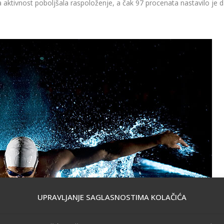
 aktivnost poboljšala raspoloženje, a čak 97 procenata nastavilo je 
UPRAVLJANJE SAGLASNOSTIMA KOLAČIĆA