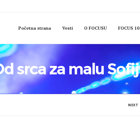
Početna strana
Vesti
O FOCUSU
FOCUS 10
d srca za malu Sofi
NEXT