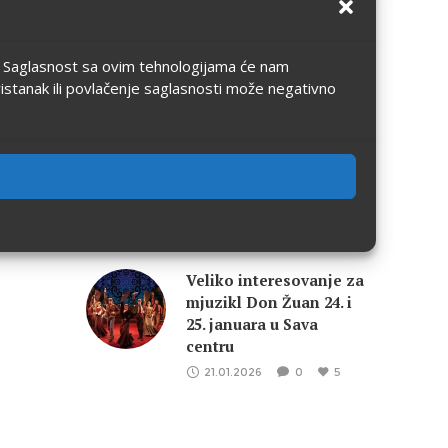
ravnopravnost u Srbiji i
međunarodnoj
zajednici – naučni i
ju. Saglasnost sa ovim tehnologijama će nam
realistički kontekst
ristanak ili povlačenje saglasnosti može negativno
22.04.2026
0
5
eFinity postavlja
standarde – Cashback
koji donosi više od
ulaznice
21.01.2026
0
5
Veliko interesovanje za
mjuzikl Don Žuan 24. i
25. januara u Sava
centru
21.01.2026
0
5