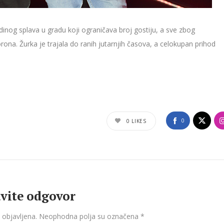
edinog splava u gradu koji ograničava broj gostiju, a sve zbog
ona. Žurka je trajala do ranih jutarnjih časova, a celokupan prihod
0
0
LIKES
vite odgovor
 objavljena.
Neophodna polja su označena
*