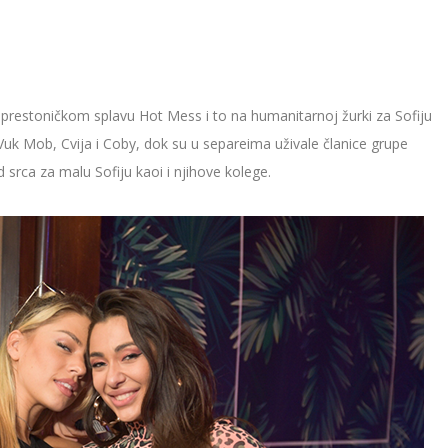
prestoničkom splavu Hot Mess i to na humanitarnoj žurki za Sofiju
 Vuk Mob, Cvija i Coby, dok su u separeima uživale članice grupe
rca za malu Sofiju kaoi i njihove kolege.