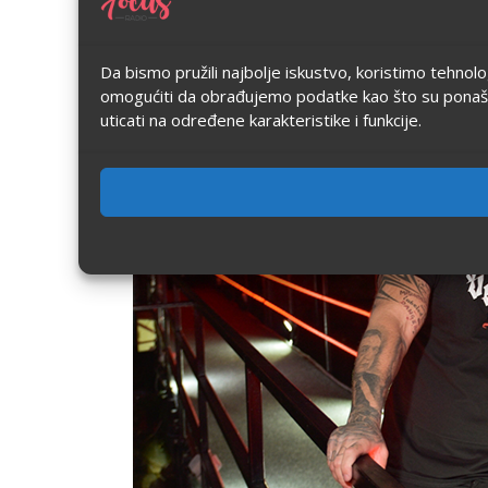
Da bismo pružili najbolje iskustvo, koristimo tehnol
omogućiti da obrađujemo podatke kao što su ponašanje
uticati na određene karakteristike i funkcije.