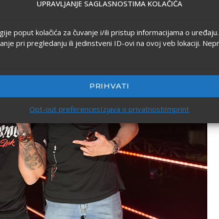
UPRAVLJANJE SAGLASNOSTIMA KOLAČIĆA
ogije poput kolačića za čuvanje i/ili pristup informacijama o uređa
 pri pregledanju ili jedinstveni ID-ovi na ovoj veb lokaciji. Nep
PRIHVATI
Opt-out preferences
Izjava o privatnosti
Imprint