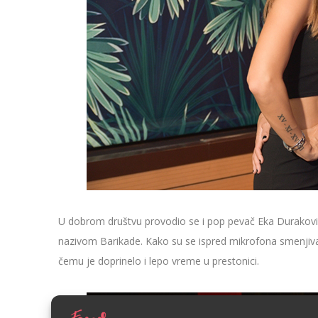
U dobrom društvu provodio se i pop pevač Eka Duraković 
nazivom Barikade. Kako su se ispred mikrofona smenjivali 
čemu je doprinelo i lepo vreme u prestonici.