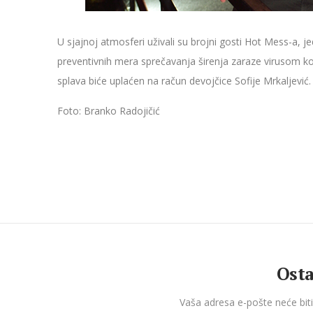
U sjajnoj atmosferi uživali su brojni gosti Hot Mess-a, j
preventivnih mera sprečavanja širenja zaraze virusom kor
splava biće uplaćen na račun devojčice Sofije Mrkaljević.
Foto: Branko Radojičić
Osta
Vaša adresa e-pošte neće biti