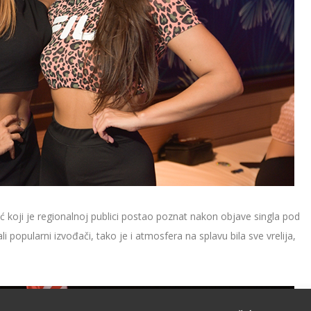
koji je regionalnoj publici postao poznat nakon objave singla pod
popularni izvođači, tako je i atmosfera na splavu bila sve vrelija,