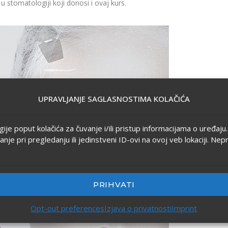
u stomatologiji koji donosi i ovaj kurs.
UPRAVLJANJE SAGLASNOSTIMA KOLAČIĆA
ogije poput kolačića za čuvanje i/ili pristup informacijama o uređa
 pri pregledanju ili jedinstveni ID-ovi na ovoj veb lokaciji. Nep
PRIHVATI
Opt-out preferences
Izjava o privatnosti
Imprint