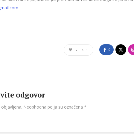
gmail.com.
0
2
LIKES
vite odgovor
 objavljena.
Neophodna polja su označena
*