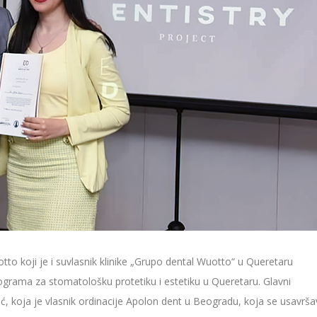
to koji je i suvlasnik klinike „Grupo dental Wuotto“ u Queretaru
rama za stomatološku protetiku i estetiku u Queretaru. Glavni
ć, koja je vlasnik ordinacije Apolon dent u Beogradu, koja se usavrša