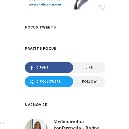
FOCUS TWEETS
PRATITE FOCUS
0 FANS
LIKE
0 FOLLOWERS
FOLLOW
NAJNOVIJE
Međunarodna
va
konferencija – Rodna