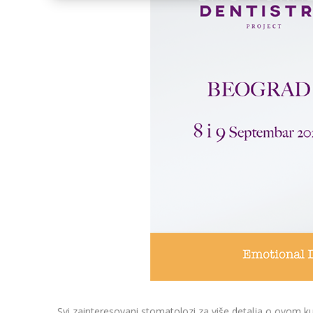
Svi zainteresovani stomatolozi za više detalja o ovom 