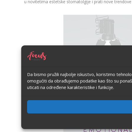
u novitetima estetske stomatolgije i prati nove trendove 
Da bismo pružili najbolje iskustvo, koristimo tehnol
omogućiti da obrađujemo podatke kao što su ponašanje
uticati na određene karakteristike i funkcije.