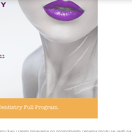
kursu kao i ranim prijavama po promotivnim cenama mogu se javiti na