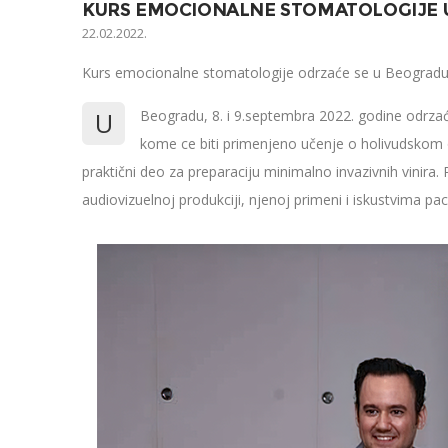
KURS EMOCIONALNE STOMATOLOGIJE 
22.02.2022.
Kurs emocionalne stomatologije odrzaće se u Beogradu,
U
Beogradu, 8. i 9.septembra 2022. godine odrzać
kome ce biti primenjeno učenje o holivudskom
praktični deo za preparaciju minimalno invazivnih vinira.
audiovizuelnoj produkciji, njenoj primeni i iskustvima pac