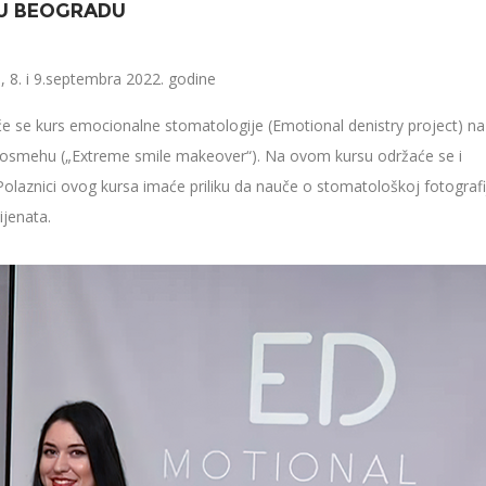
U BEOGRADU
 8. i 9.septembra 2022. godine
e se kurs emocionalne stomatologije (Emotional denistry project) na
 osmehu („Extreme smile makeover“). Na ovom kursu održaće se i
 Polaznici ovog kursa imaće priliku da nauče o stomatološkoj fotografij
ijenata.