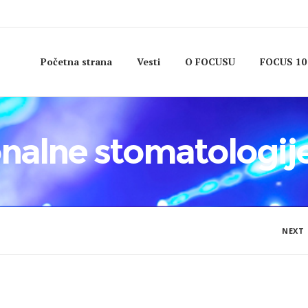
Početna strana
Vesti
O FOCUSU
FOCUS 10
nalne stomatologij
NEXT