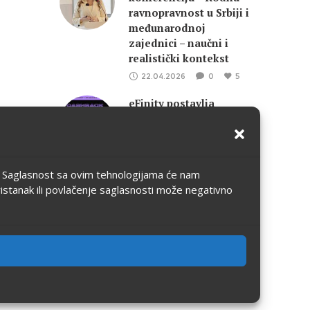
ravnopravnost u Srbiji i
međunarodnoj
zajednici – naučni i
realistički kontekst
22.04.2026
0
5
eFinity postavlja
standarde – Cashback
koji donosi više od
ulaznice
21.01.2026
0
5
ju. Saglasnost sa ovim tehnologijama će nam
ristanak ili povlačenje saglasnosti može negativno
Veliko interesovanje za
mjuzikl Don Žuan 24. i
25. januara u Sava
centru
21.01.2026
0
5