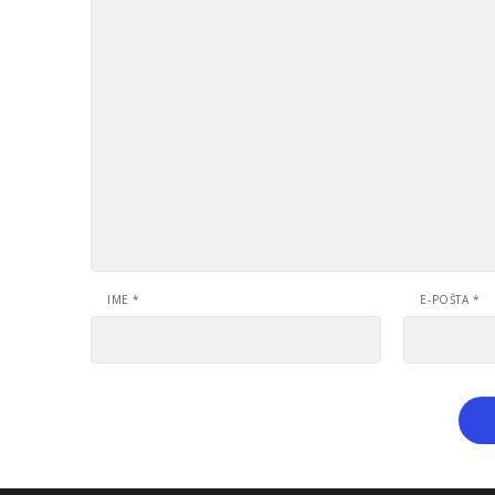
IME
*
E-POŠTA
*