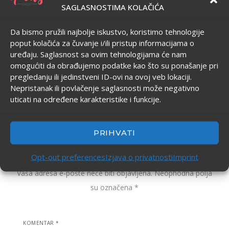
SAGLASNOSTIMA KOLAČIĆA
dobitnica brojnih nagrada u zemlji i inostranstvu.
Da bismo pružili najbolje iskustvo, koristimo tehnologije
poput kolačića za čuvanje i/ili pristup informacijama o
uređaju. Saglasnost sa ovim tehnologijama će nam
0
omogućiti da obrađujemo podatke kao što su ponašanje pri
pregledanju ili jedinstveni ID-ovi na ovoj veb lokaciji.
0
LIKES
Nepristanak ili povlačenje saglasnosti može negativno
uticati na određene karakteristike i funkcije.
PRIHVATI
Ostavite odgovor
Opt-out preferences
Izjava o privatnosti
Imprint
Vaša adresa e-pošte neće biti objavljena.
Neophodna polja
su označena
*
KOMENTAR
*