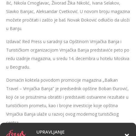
Ilić, Nikola Crnoglavac, Živorad Žika Nikolić, Ivana Selakov,
Slavko Banjac, Aleksandar Cvetković. U novom broju magazina
možete pročitati i zašto je baš Novak Đoković odluičio da uloži
u Banju.
Izdavač Red Press u saradnji sa Opštinom Vrnjačka Banja i
Turističkom organizacijom Vrnjačka Banja predstaviće peto po
redu izadnje magazina, u sredu 14. decembra u hotelu Moskva
u Beogradu.
Domaćin koktela povodom promocije magazina „Balkan
Travel – Vrnjačka Banja” je predsednik opštine Boban Đurović,
koji će se prisutnima obratiti i predstaviti ostvarene rezultate u
turističkom prometu, kao i brojne investicije koje opština
Vrnjačka Banja ulaže u razvoj ovog modernog turističkog
centra.
UPRAVLJANJE
Događaj će svečano otvoriti operska diva Ljubica Vraneš,