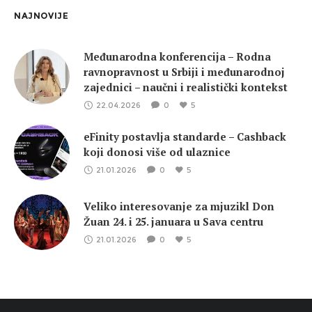
NAJNOVIJE
Međunarodna konferencija – Rodna
ravnopravnost u Srbiji i međunarodnoj
zajednici – naučni i realistički kontekst
22.04.2026
0
5
eFinity postavlja standarde – Cashback
koji donosi više od ulaznice
21.01.2026
0
5
Veliko interesovanje za mjuzikl Don
Žuan 24. i 25. januara u Sava centru
21.01.2026
0
5