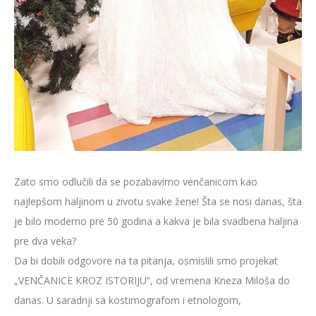
Zato smo odlučili da se pozabavimo venčanicom kao
najlepšom haljinom u zivotu svake žene! Šta se nosi danas, šta
je bilo moderno pre 50 godina a kakva je bila svadbena haljina
pre dva veka?
Da bi dobili odgovore na ta pitanja, osmislili smo projekat
„VENČANICE KROZ ISTORIJU“, od vremena Kneza Miloša do
danas. U saradnji sa kostimografom i etnologom,