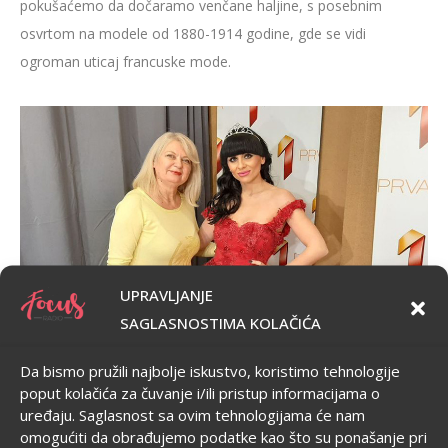
pokušaćemo da dočaramo venčane haljine, s posebnim
osvrtom na modele od 1880-1914 godine, gde se vidi
ogroman uticaj francuske mode.
UPRAVLJANJE
SAGLASNOSTIMA KOLAČIĆA
Da bismo pružili najbolje iskustvo, koristimo tehnologije
poput kolačića za čuvanje i/ili pristup informacijama o
uređaju. Saglasnost sa ovim tehnologijama će nam
Ovo je jedinstven projekat u istoriji Srbije i zbog toga postoji
omogućiti da obrađujemo podatke kao što su ponašanje pri