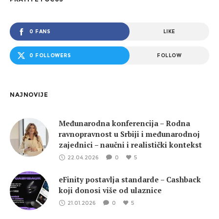
0 FANS
LIKE
0 FOLLOWERS
FOLLOW
NAJNOVIJE
Međunarodna konferencija – Rodna
ravnopravnost u Srbiji i međunarodnoj
zajednici – naučni i realistički kontekst
22.04.2026
0
5
eFinity postavlja standarde – Cashback
koji donosi više od ulaznice
21.01.2026
0
5