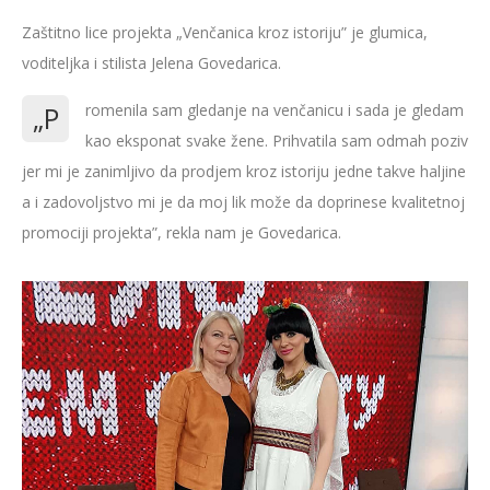
Zaštitno lice projekta „Venčanica kroz istoriju” je glumica,
voditeljka i stilista Jelena Govedarica.
„P
romenila sam gledanje na venčanicu i sada je gledam
kao eksponat svake žene. Prihvatila sam odmah poziv
jer mi je zanimljivo da prodjem kroz istoriju jedne takve haljine
a i zadovoljstvo mi je da moj lik može da doprinese kvalitetnoj
promociji projekta”, rekla nam je Govedarica.