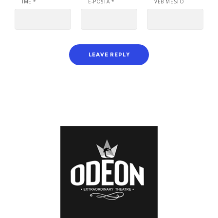
IME
*
E-POŠTA
*
VEB MESTO