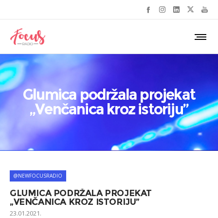
Glumica podržala projekat
„Venčanica kroz istoriju”
@NEWFOCUSRADIO
GLUMICA PODRŽALA PROJEKAT
„VENČANICA KROZ ISTORIJU”
23.01.2021.