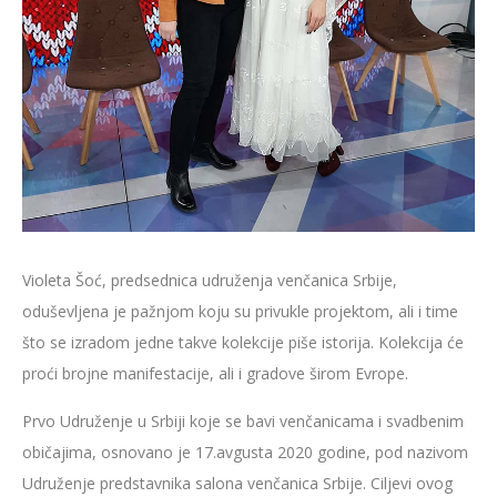
Violeta Šoć, predsednica udruženja venčanica Srbije,
oduševljena je pažnjom koju su privukle projektom, ali i time
što se izradom jedne takve kolekcije piše istorija. Kolekcija će
proći brojne manifestacije, ali i gradove širom Evrope.
Prvo Udruženje u Srbiji koje se bavi venčanicama i svadbenim
običajima, osnovano je 17.avgusta 2020 godine, pod nazivom
Udruženje predstavnika salona venčanica Srbije. Ciljevi ovog