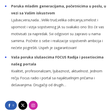
Poruka mladim generacijama, početnicima u poslu, u
vezi sa Vašim iskustvom
Ljubav,vera,nada…Veliki trud,velika odricanja,smelost i
upornost i vizija sopstvenog JA su svakako ono što će vas
motivisati za napredak. Svi odgovori su zapravo u nama
samima. Počnite o sebe i realizacije sopstvenih ambicija i
nećete pogrešiti. Uspeh je zagarantovan!
Vaša poruka slušaocima FOCUS Radija i posetiocima
našeg portala
Kvalitet, profesionalizam, ljubaznost, aktuelnost. Jednom
rečju Focus radio i portal sa najaktuelnijim pričama i
dešavanjima. Drugačiji od drugih…
0