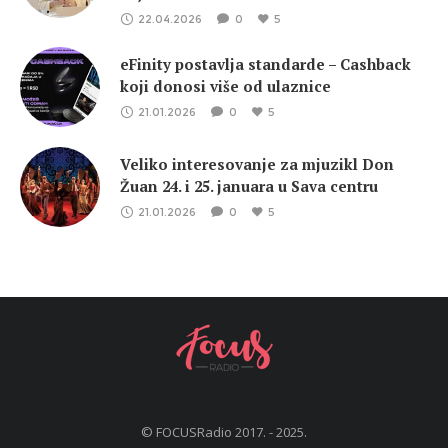
22.04.2026
0
5
eFinity postavlja standarde – Cashback
koji donosi više od ulaznice
21.01.2026
0
5
Veliko interesovanje za mjuzikl Don
Žuan 24. i 25. januara u Sava centru
21.01.2026
0
5
© FOCUSRadio 2017. - 2025.