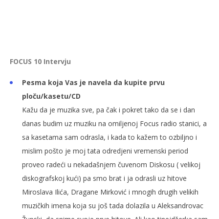
FOCUS 10 Intervju
Pesma koja Vas je navela da kupite prvu
ploču/kasetu/CD
Kažu da je muzika sve, pa čak i pokret tako da se i dan
danas budim uz muziku na omiljenoj Focus radio stanici, a
sa kasetama sam odrasla, i kada to kažem to ozbiljno i
mislim pošto je moj tata odredjeni vremenski period
proveo radeći u nekadašnjem čuvenom Diskosu ( velikoj
diskografskoj kući) pa smo brat i ja odrasli uz hitove
Miroslava Ilića, Dragane Mirković i mnogih drugih velikih
muzičkih imena koja su još tada dolazila u Aleksandrovac