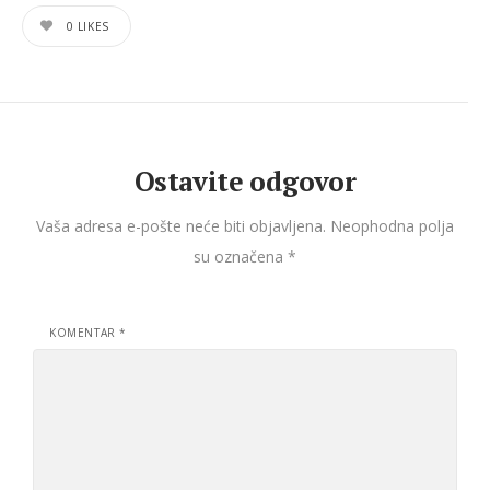
0
LIKES
Ostavite odgovor
Vaša adresa e-pošte neće biti objavljena.
Neophodna polja
su označena
*
KOMENTAR
*