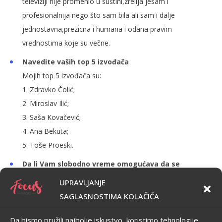
televiziji nije promenio u suštini,zrelija jesam i
profesionalnija nego što sam bila ali sam i dalje
jednostavna,prezicna i humana i odana pravim
vrednostima koje su večne.
Navedite vaših top 5 izvođača
Mojih top 5 izvođača su:
1. Zdravko Čolić;
2. Miroslav Ilić;
3. Saša Kovačević;
4. Ana Bekuta;
5. Toše Proeski.
Da li Vam slobodno vreme omogućava da se
posvetite nekim društveno korisnim aktivnostima?
UPRAVLJANJE
Slobodnog vremena imam jako malo,ali kada god mi se
SAGLASNOSTIMA KOLAČIĆA
ukaže prilika volim da učestvujem u nekim humanitarnim
aktivnostima koje će drugima puno značiti .
Da bismo pružili najbolje iskustvo, koristimo tehnologije