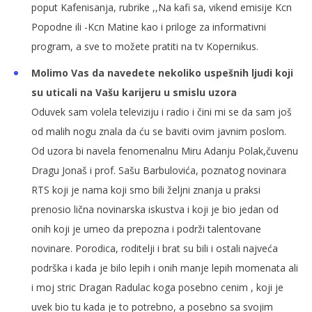
poput Kafenisanja, rubrike ,,Na kafi sa, vikend emisije Kcn
Popodne ili -Kcn Matine kao i priloge za informativni
program, a sve to možete pratiti na tv Kopernikus.
Molimo Vas da navedete nekoliko uspešnih ljudi koji
su uticali na Vašu karijeru u smislu uzora
Oduvek sam volela televiziju i radio i čini mi se da sam još
od malih nogu znala da ću se baviti ovim javnim poslom.
Od uzora bi navela fenomenalnu Miru Adanju Polak,čuvenu
Dragu Jonaš i prof. Sašu Barbulovića, poznatog novinara
RTS koji je nama koji smo bili željni znanja u praksi
prenosio lična novinarska iskustva i koji je bio jedan od
onih koji je umeo da prepozna i podrži talentovane
novinare. Porodica, roditelji i brat su bili i ostali najveća
podrška i kada je bilo lepih i onih manje lepih momenata ali
i moj stric Dragan Radulac koga posebno cenim , koji je
uvek bio tu kada je to potrebno, a posebno sa svojim