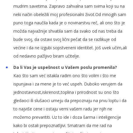
mudrim savetima. Zapravo zahvalna sam svima koji su na
neki način obeležili moj profesionalni život.Od mnogih sam
puno toga naučila kada je o novinarstvu reč, ali ono što je
možda najvažnije shvatila sam da svako od nas treba da
bude svoj, da ostavi svoj lični pečat da se razlikuje od
većine i da ne izgubi sopstveneni identitet. Još uvek učim,ali
od nedavno pažljivo biram učitelje.
Da li Vas je uspešnost u Vašem poslu promenila?
Kao što sam već istakla radim ono što volim i što me
ispunjava i za mene je to već uspeh. Duboko verujem da
jednostavnost,iskrenost,toplina i prirodnost su ono što
gledaoci ili slušaoci umeju da prepoznaju na prvu loptu i da
to najviše cene i ostaju verni vašem radu jer njih ne
možemo prevarititi. Uz to ide i doza šarma i inteligencije
kako bi ostali prepoznatljivi. Smatram da me rad na