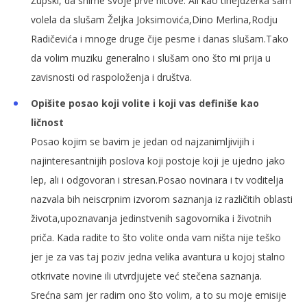
Župski, da snime svoje prve hitove. Ali kao tinejdžerka sam
volela da slušam Željka Joksimovića,Dino Merlina,Rodju
Radičevića i mnoge druge čije pesme i danas slušam.Tako
da volim muziku generalno i slušam ono što mi prija u
zavisnosti od raspoloženja i društva.
Opišite posao koji volite i koji vas definiše kao
ličnost
Posao kojim se bavim je jedan od najzanimljivijih i
najinteresantnijih poslova koji postoje koji je ujedno jako
lep, ali i odgovoran i stresan.Posao novinara i tv voditelja
nazvala bih neiscrpnim izvorom saznanja iz različitih oblasti
života,upoznavanja jedinstvenih sagovornika i životnih
priča. Kada radite to što volite onda vam ništa nije teško
jer je za vas taj poziv jedna velika avantura u kojoj stalno
otkrivate novine ili utvrdjujete već stečena saznanja.
Srećna sam jer radim ono što volim, a to su moje emisije