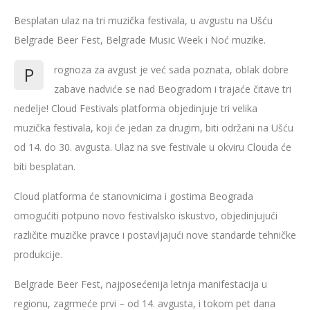
Besplatan ulaz na tri muzička festivala, u avgustu na Ušću
Belgrade Beer Fest, Belgrade Music Week i Noć muzike.
P
rognoza za avgust je već sada poznata, oblak dobre
zabave nadviće se nad Beogradom i trajaće čitave tri
nedelje! Cloud Festivals platforma objedinjuje tri velika
muzička festivala, koji će jedan za drugim, biti održani na Ušću
od 14. do 30. avgusta. Ulaz na sve festivale u okviru Clouda će
biti besplatan.
Cloud platforma će stanovnicima i gostima Beograda
omogućiti potpuno novo festivalsko iskustvo, objedinjujući
različite muzičke pravce i postavljajući nove standarde tehničke
produkcije.
Belgrade Beer Fest, najposećenija letnja manifestacija u
regionu, zagrmeće prvi – od 14. avgusta, i tokom pet dana