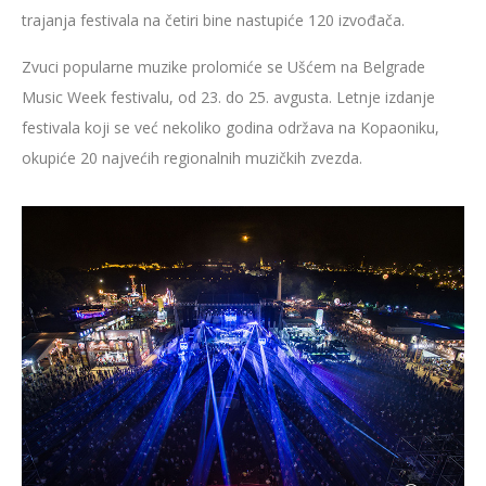
trajanja festivala na četiri bine nastupiće 120 izvođača.
Zvuci popularne muzike prolomiće se Ušćem na Belgrade
Music Week festivalu, od 23. do 25. avgusta. Letnje izdanje
festivala koji se već nekoliko godina održava na Kopaoniku,
okupiće 20 najvećih regionalnih muzičkih zvezda.