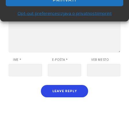
Opt-out preferences
Izjava o privatnosti
Imprint
IME
*
E-POŠTA
*
VEB MESTO