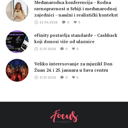
Međunarodna konferencija – Rodna
ravnopravnost u Srbiji i međunarodnoj
zajednici – naučni i realistički kontekst
22.04.2026
0
5
eFinity postavlja standarde – Cashback
koji donosi više od ulaznice
21.01.2026
0
5
Veliko interesovanje za mjuzikl Don
Žuan 24. i 25. januara u Sava centru
21.01.2026
0
5