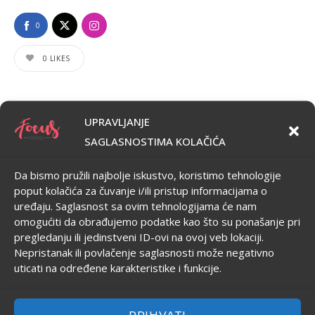
0
0
LIKES
UPRAVLJANJE
SAGLASNOSTIMA KOLAČIĆA
Ostavite odgovor
Da bismo pružili najbolje iskustvo, koristimo tehnologije
Vaša adresa e-pošte neće biti objavljena.
Neophodna polja
poput kolačića za čuvanje i/ili pristup informacijama o
uređaju. Saglasnost sa ovim tehnologijama će nam
su označena
*
omogućiti da obrađujemo podatke kao što su ponašanje pri
pregledanju ili jedinstveni ID-ovi na ovoj veb lokaciji.
Nepristanak ili povlačenje saglasnosti može negativno
KOMENTAR
*
uticati na određene karakteristike i funkcije.
PRIHVATI