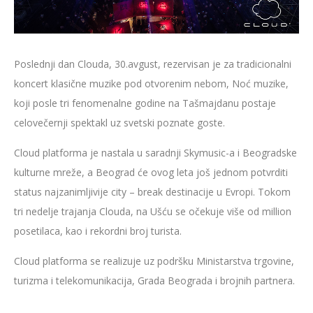
Poslednji dan Clouda, 30.avgust, rezervisan je za tradicionalni
koncert klasične muzike pod otvorenim nebom, Noć muzike,
koji posle tri fenomenalne godine na Tašmajdanu postaje
celovečernji spektakl uz svetski poznate goste.
Cloud platforma je nastala u saradnji Skymusic-a i Beogradske
kulturne mreže, a Beograd će ovog leta još jednom potvrditi
status najzanimljivije city – break destinacije u Evropi. Tokom
tri nedelje trajanja Clouda, na Ušću se očekuje više od million
posetilaca, kao i rekordni broj turista.
Cloud platforma se realizuje uz podršku Ministarstva trgovine,
turizma i telekomunikacija, Grada Beograda i brojnih partnera.