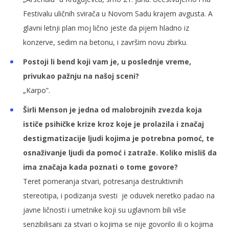
Festivalu uličnih svirača u Novom Sadu krajem avgusta. A
glavni letnji plan moj lično jeste da pijem hladno iz
konzerve, sedim na betonu, i završim novu zbirku.
Postoji li bend koji vam je, u poslednje vreme,
privukao pažnju na našoj sceni?
„Karpo”.
Širli Menson je jedna od malobrojnih zvezda koja
ističe psihičke krize kroz koje je prolazila i značaj
destigmatizacije ljudi kojima je potrebna pomoć, te
osnaživanje ljudi da pomoć i zatraže. Koliko misliš da
ima značaja kada poznati o tome govore?
Teret pomeranja stvari, potresanja destruktivnih
stereotipa, i podizanja svesti je oduvek neretko padao na
javne ličnosti i umetnike koji su uglavnom bili više
senzibilisani za stvari o kojima se nije govorilo ili o kojima