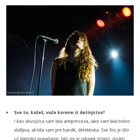
Sve to, kažeš, vuče korene iz detinjstva?
I kao devojčica sam bila antiprinceza, iako sam bila bolno
stidljiva, ali bila sam pre bandit, detektivka. Sve što je išlo
uz damsko ponašanje, bilo mi je oduvek strano, nisam