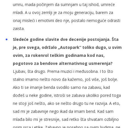
umru, mada počinjem da sumnjam u taj ishod, umreće
mladi. A u ovoj zemlji je za moju generaciju, barem za
onaj misleći i emotivni deo nje, postalo nemoguće odrasti
zaista.
Sledeće godine slavite dve decenije postojanja. Šta
je, pre svega, održalo „Autopark” toliko dugo, u svim
ovim, za rokenrol teškim godinama kod nas,
pogotovo za bendove alternativnog usmerenja?
Ljubav, šta drugo. Prema muzici i međusobna. I to što
stalno imamo nešto novo da kažemo, još više, još bolje.
Ako ti se imanje benda svodilo samo na zabavu, kad
dođeš u neke godine, istroši se zabava ukoliko pored toga
ne stoji još nešto, ako se nešto drugo tu ne razvija. A eto,
sad mi je zabavnije nego ikad da imam bend. Kad sam
mlađa bilo mi je stresnije, sad retko šta shvatam ozbiljno
osim srca i etike. Zabavno je posebno sa ovim ljudima, ne