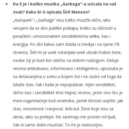
Da li je i koliko muzika „Garbage”-a uticala na vaš
zvuk? Kako bi ti opisala Širli Menson?
„Autopark” i „Garbage” nisu toliko muzički slični, iako
verujem da se deo publike poklapa, koliko su sličnosti u
pevačkim i emocionalnim senzibilitetima velike, kao i
energija. Po slici kakvu sam dobila iz medija i sa njene FB
stranice, Širli mi je uvek ostavljala uvek utisak hrabre žene,
osobe čiji je bunt bio obično sa dobrim razlogom. Deluje
veoma artikulisano, informisano i inteligentno, upoznata je
sa dešavanjima u svetu u kojem živi i ne zazire od toga da
iskaže stav, čak i kada je nepopularan. Njen senzibilitet,
slično kao i senzibilitet Krisi Hajnd, recimo, jeste ono što je
meni najprivlačnije kod umetnika, javnih ličnosti uopšte. Jak
stav, otvorenost i ranjivost. Anti-kul. Žene koje nisu za
ukras, iako su prelepe. Ne zanimaju me posteri od ljudi,
čak ni samo dobri muzičari. To mi je nedovoljno.