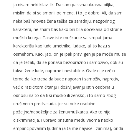
ja nisam neki kilavi lik. Da sam pasivna ukrasna biljka,
mislim da bi se smorili od mene, i to je dobro. Ali, da sam
neka baš hirovita žena teška za saradnju, nezgodnog
karaktera, ne znam baš kako bih bila dočekana od strane
muških kolega. Takve iste muškarce sa simpatijama
karakterišu kao lude umetnike, ludake, ali to kazu s
osmehom. Kao, jao, on je ipak pravi genije pa može mu se
da je težak, da se ponaša bezobrazno i samoživo, dok su
takve žene lude, naporne i nestabilne. Ovde nije reč o
tome da iko treba da bude naporan i samoživ, naprotiv,
već o različitom čitanju i doživljavanju istih osobina u
odnosu na to da li si muško ili žensko, i to samo zbog
društvenih predrasuda, jer su neke osobine
poželjne/nepoželjne za ženu/muškarca. Ako to nije
diskriminacija, i upravo prisutna među veoma naoko
empancipovanim ljudima (a ta me najviše i zanima), onda