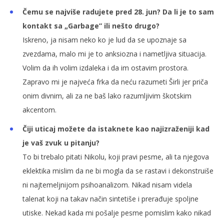
Čemu se najviše radujete pred 28. jun? Da li je to sam
kontakt sa „Garbage” ili nešto drugo?
Iskreno, ja nisam neko ko je lud da se upoznaje sa
zvezdama, malo mi je to anksiozna i nametljiva situacija.
Volim da ih volim izdaleka i da im ostavim prostora.
Zapravo mi je najveća frka da neću razumeti Širli jer priča
onim divnim, ali za ne baš lako razumljivim škotskim
akcentom.
Čiji uticaj možete da istaknete kao najizraženiji kad
je vaš zvuk u pitanju?
To bi trebalo pitati Nikolu, koji pravi pesme, ali ta njegova
eklektika mislim da ne bi mogla da se rastavi i dekonstruiše
ni najtemeljnijom psihoanalizom. Nikad nisam videla
talenat koji na takav način sintetiše i prerađuje spoljne
utiske. Nekad kada mi pošalje pesme pomislim kako nikad