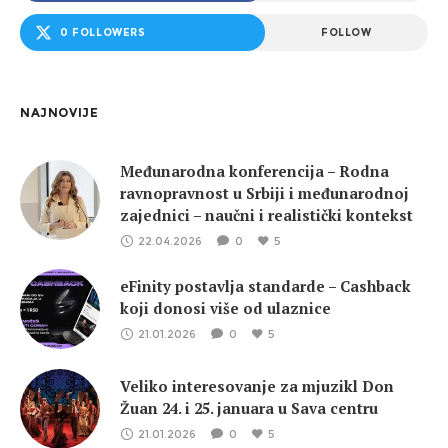
0 FOLLOWERS
FOLLOW
NAJNOVIJE
Međunarodna konferencija – Rodna
ravnopravnost u Srbiji i međunarodnoj
zajednici – naučni i realistički kontekst
22.04.2026
0
5
eFinity postavlja standarde – Cashback
koji donosi više od ulaznice
21.01.2026
0
5
Veliko interesovanje za mjuzikl Don
Žuan 24. i 25. januara u Sava centru
21.01.2026
0
5