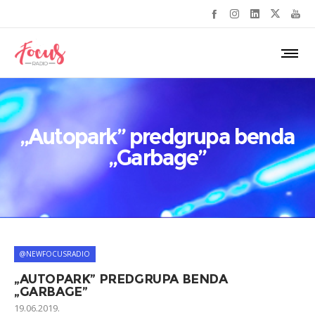
„Autopark” predgrupa benda
„Garbage”
@NEWFOCUSRADIO
„AUTOPARK” PREDGRUPA BENDA
„GARBAGE”
19.06.2019.