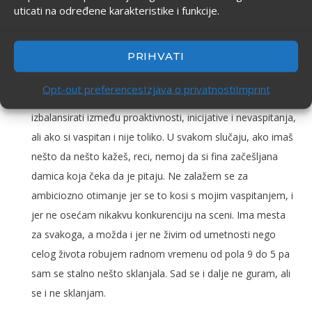
čekanje da ti nešto padne s neba je pasivni patrijarhalni
uticati na određene karakteristike i funkcije.
narativ potekao od onog princa na belom konju kojeg fine
žene čekaju. S druge strane, ova agresivna ambicioznost i
PRIHVATI
opsesija uspehom je postala jeziva, ne može da se živi
više od onih željnih uspeha i penjanja na društvenoj
Opt-out preferences
Izjava o privatnosti
Imprint
lestvici, kao da će im to doneti ispunjenje. Teško je
izbalansirati između proaktivnosti, inicijative i nevaspitanja,
ali ako si vaspitan i nije toliko. U svakom slučaju, ako imaš
nešto da nešto kažeš, reci, nemoj da si fina začešljana
damica koja čeka da je pitaju. Ne zalažem se za
ambiciozno otimanje jer se to kosi s mojim vaspitanjem, i
jer ne osećam nikakvu konkurenciju na sceni. Ima mesta
za svakoga, a možda i jer ne živim od umetnosti nego
celog života robujem radnom vremenu od pola 9 do 5 pa
sam se stalno nešto sklanjala. Sad se i dalje ne guram, ali
se i ne sklanjam.