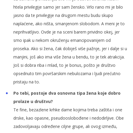
htela privilegije samo jer sam žensko. Vrlo rano mi je bilo
jasno da te privilegije na drugom mestu budu skupo
naplaćene, ako ništa, smanjenom slobodom. A meni je to
neprihvatljivo. Ovde je na sceni barem prividno okej, jer
smo ipak u nekom okruženju emancipovanijem od
proseka. Ako si žena, čak dobiješ više pažnje, jer i dalje si u
manjini, još ako ima više žena u bendu, to je tek atrakcija.
Još si dobra riba i mlad, to je bonus, pošto je društvo
opsednuto tim površarskim nebulozama i ljudi prećutno
pristaju na to.
Po tebi, postoje dva osnovna tipa žena koje dobro
prolaze u društvu?
Te fine, bezazlene krhke dame kojima treba zaštita i one
drske, kao opasne, pseudooslobođene i nedodirljive. Obe
zadovoljavaju određene ciljne grupe, ali ovog između,