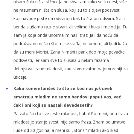
nisam čula ništa slično. Ja ne shvatam kako se to desi, više
ne razumem ni šta on sluša, koji su to slojevi podsvesti
koji navode prste da odsviraju baš to šta on odsvira. Svi iz
benda slušamo razne stvari, ali volimo i buku i melodiju. Tu
sam ja koja onda unormalim naš izraz. Ja i da hoću da
podražavam nešto što mi se sviđa, ne umem, ali ljudi kažu
da su meni Morisi, Zana Nimani i pank deo moje pevačke
podsvesti, jer sam sve to slušala u nekim fazama
detinjstva i rane mladosti, kad si verovatno najotvoreniji za
uticaje.
Kako komentarišeš to što se kod nas još uvek
smatraju mladim ne samo bendovi poput vas, već
čak i oni koji su nastali devedesetih?
Pa zato što to sve jeste mladost, haha! Po meni, ona fraza
mladost je stanje svesti nije samo fraza. Znam polumrtve
ljude od 20 godina, a meni su „Stonsi” mladi i ako ikad