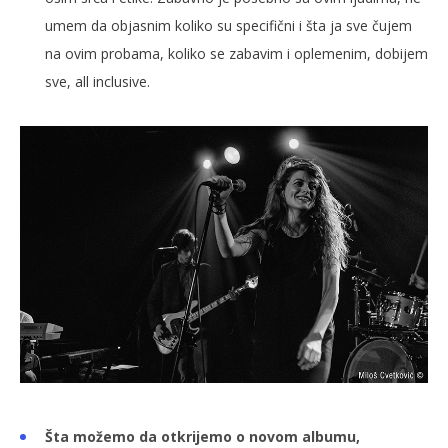
umem da objasnim koliko su specifični i šta ja sve čujem
na ovim probama, koliko se zabavim i oplemenim, dobijem
sve, all inclusive.
Šta možemo da otkrijemo o novom albumu,