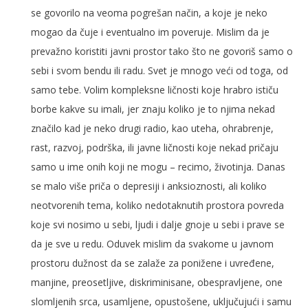
se govorilo na veoma pogrešan način, a koje je neko
mogao da čuje i eventualno im poveruje. Mislim da je
prevažno koristiti javni prostor tako što ne govoriš samo o
sebi i svom bendu ili radu. Svet je mnogo veći od toga, od
samo tebe. Volim kompleksne ličnosti koje hrabro ističu
borbe kakve su imali, jer znaju koliko je to njima nekad
značilo kad je neko drugi radio, kao uteha, ohrabrenje,
rast, razvoj, podrška, ili javne ličnosti koje nekad pričaju
samo u ime onih koji ne mogu – recimo, životinja. Danas
se malo više priča o depresiji i anksioznosti, ali koliko
neotvorenih tema, koliko nedotaknutih prostora povreda
koje svi nosimo u sebi, ljudi i dalje gnoje u sebi i prave se
da je sve u redu. Oduvek mislim da svakome u javnom
prostoru dužnost da se zalaže za ponižene i uvređene,
manjine, preosetljive, diskriminisane, obespravljene, one
slomljenih srca, usamljene, opustošene, uključujući i samu