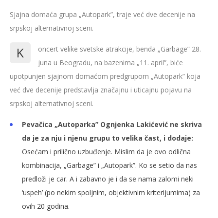
Sjajna domaća grupa „Autopark”, traje već dve decenije na
srpskoj alternativnoj sceni.
K
oncert velike svetske atrakcije, benda „Garbage” 28.
juna u Beogradu, na bazenima „11. april”, biće
upotpunjen sjajnom domaćom predgrupom „Autopark” koja
već dve decenije predstavlja značajnu i uticajnu pojavu na
srpskoj alternativnoj sceni.
Pevačica „Autoparka” Ognjenka Lakićević ne skriva
da je za nju i njenu grupu to velika čast, i dodaje:
Osećam i prilično uzbuđenje. Mislim da je ovo odlična
kombinacija, „Garbage” i „Autopark”. Ko se setio da nas
predloži je car. A i zabavno je i da se nama zalomi neki
‘uspeh’ (po nekim spoljnim, objektivnim kriterijumima) za
ovih 20 godina.