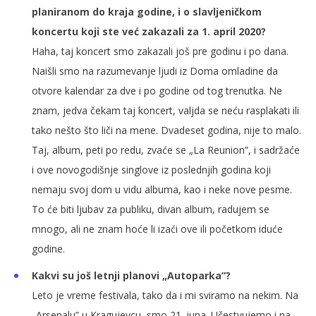
planiranom do kraja godine, i o slavljeničkom
koncertu koji ste već zakazali za 1. april 2020?
Haha, taj koncert smo zakazali još pre godinu i po dana.
Naišli smo na razumevanje ljudi iz Doma omladine da
otvore kalendar za dve i po godine od tog trenutka. Ne
znam, jedva čekam taj koncert, valjda se neću rasplakati ili
tako nešto što liči na mene. Dvadeset godina, nije to malo.
Taj, album, peti po redu, zvaće se „La Reunion”, i sadržaće
i ove novogodišnje singlove iz poslednjih godina koji
nemaju svoj dom u vidu albuma, kao i neke nove pesme.
To će biti ljubav za publiku, divan album, radujem se
mnogo, ali ne znam hoće li izaći ove ili početkom iduće
godine.
Kakvi su još letnji planovi „Autoparka”?
Leto je vreme festivala, tako da i mi sviramo na nekim. Na
„Arsenalu” u Kragujevcu, smo 21. juna. Učestvujemo i na