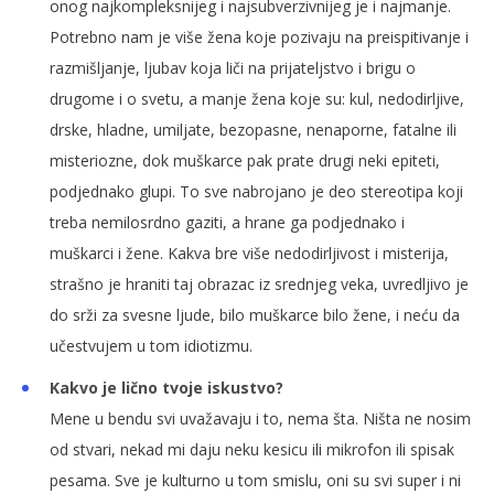
onog najkompleksnijeg i najsubverzivnijeg je i najmanje.
Potrebno nam je više žena koje pozivaju na preispitivanje i
razmišljanje, ljubav koja liči na prijateljstvo i brigu o
drugome i o svetu, a manje žena koje su: kul, nedodirljive,
drske, hladne, umiljate, bezopasne, nenaporne, fatalne ili
misteriozne, dok muškarce pak prate drugi neki epiteti,
podjednako glupi. To sve nabrojano je deo stereotipa koji
treba nemilosrdno gaziti, a hrane ga podjednako i
muškarci i žene. Kakva bre više nedodirljivost i misterija,
strašno je hraniti taj obrazac iz srednjeg veka, uvredljivo je
do srži za svesne ljude, bilo muškarce bilo žene, i neću da
učestvujem u tom idiotizmu.
Kakvo je lično tvoje iskustvo?
Mene u bendu svi uvažavaju i to, nema šta. Ništa ne nosim
od stvari, nekad mi daju neku kesicu ili mikrofon ili spisak
pesama. Sve je kulturno u tom smislu, oni su svi super i ni