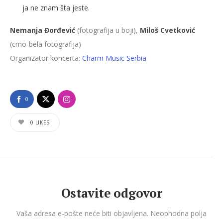
ja ne znam šta jeste.
Nemanja Đorđević
(fotografija u boji),
Miloš Cvetković
(crno-bela fotografija)
Organizator koncerta:
Charm Music Serbia
0
0
LIKES
Ostavite odgovor
Vaša adresa e-pošte neće biti objavljena.
Neophodna polja