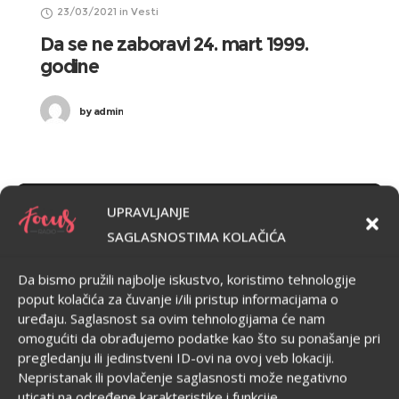
23/03/2021
in
Vesti
Da se ne zaboravi 24. mart 1999.
godine
by
admin
UPRAVLJANJE
VESTI
SAGLASNOSTIMA KOLAČIĆA
Da bismo pružili najbolje iskustvo, koristimo tehnologije
poput kolačića za čuvanje i/ili pristup informacijama o
uređaju. Saglasnost sa ovim tehnologijama će nam
omogućiti da obrađujemo podatke kao što su ponašanje pri
pregledanju ili jedinstveni ID-ovi na ovoj veb lokaciji.
Nepristanak ili povlačenje saglasnosti može negativno
uticati na određene karakteristike i funkcije.