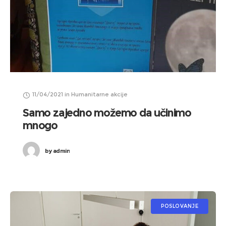
11/04/2021
in
Humanitarne akcije
Samo zajedno možemo da učinimo
mnogo
by
admin
POSLOVANJE