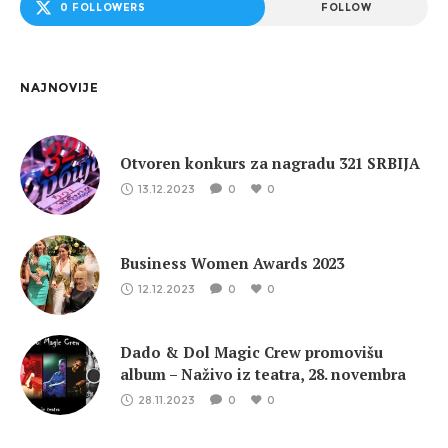
0 FOLLOWERS
FOLLOW
NAJNOVIJE
Otvoren konkurs za nagradu 321 SRBIJA
13.12.2023
0
0
Business Women Awards 2023
12.12.2023
0
0
Dado & Dol Magic Crew promovišu
album – Naživo iz teatra, 28. novembra
28.11.2023
0
0