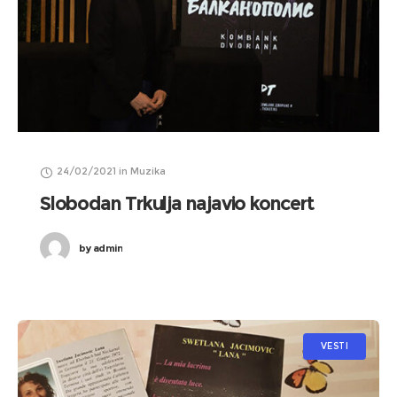
24/02/2021
in
Muzika
Slobodan Trkulja najavio koncert
by
admin
VESTI