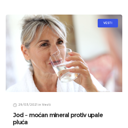
VESTI
29/03/2021
in
Vesti
Jod – moćan mineral protiv upale
pluća