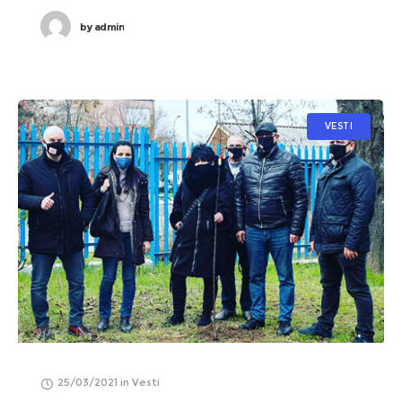
by
admin
VESTI
25/03/2021
in
Vesti