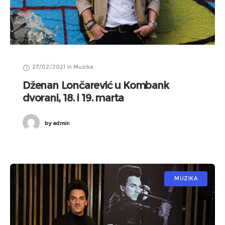
27/02/2021
in
Muzika
Dženan Lončarević u Kombank
dvorani, 18. i 19. marta
by
admin
MUZIKA