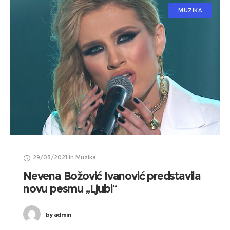
MUZIKA
29/03/2021
in
Muzika
Nevena Božović Ivanović predstavila
novu pesmu „Ljubi“
by
admin