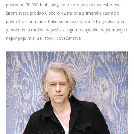
prihod od 70.000 funti, singl se tokom prvih dvanaest meseci
širom sveta prodao u skoro 12 miliona primeraka i zaradio
preko 8 miliona funti. Kako se pokazalo bila je to grudva koja
je pokrenula možda najveću, a sigurno najlepšu, najhumaniju i
najdirljiviju misiju u istoriji čovečanstva.