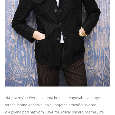
Na „izazov“ iz Evrope veoma brzo su reagovali i sa druge
strane strane Atlantika, pa su najveće američke zvezde
okupljene pod nazivom „USA for Africa“ snimile pesmu „We