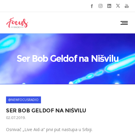
Ser Bob Geldof na Nišvilu
@NEWFOCUSRADIO
SER BOB GELDOF NA NIŠVILU
02.07.2019.
Osnivač „Live Aid-a” prvi put nastupa u Srbiji.