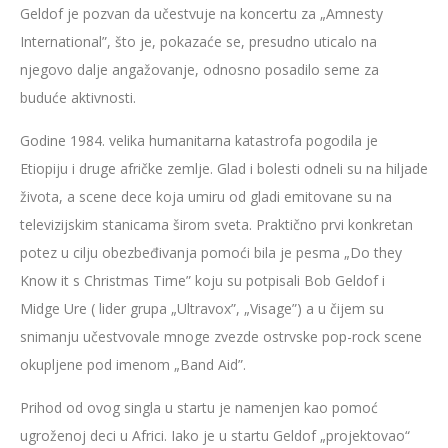
Geldof je pozvan da učestvuje na koncertu za „Amnesty
International”, što je, pokazaće se, presudno uticalo na
njegovo dalje angažovanje, odnosno posadilo seme za
buduće aktivnosti.
Godine 1984. velika humanitarna katastrofa pogodila je
Etiopiju i druge afričke zemlje. Glad i bolesti odneli su na hiljade
života, a scene dece koja umiru od gladi emitovane su na
televizijskim stanicama širom sveta. Praktično prvi konkretan
potez u cilju obezbeđivanja pomoći bila je pesma „Do they
Know it s Christmas Time” koju su potpisali Bob Geldof i
Midge Ure ( lider grupa „Ultravox”, „Visage”) a u čijem su
snimanju učestvovale mnoge zvezde ostrvske pop-rock scene
okupljene pod imenom „Band Aid”.
Prihod od ovog singla u startu je namenjen kao pomoć
ugroženoj deci u Africi. Iako je u startu Geldof „projektovao“