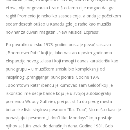
etosa, nije odgovarala i zato što tamo nije mogao da igra
ragbi! Promenio je nekoliko zasposlenja, a onda je početkom
sedamdesetih otišao u Kanadu gde je radio kao muzički
novinar za čuveni magazin „New Musical Express”.
Po povratku u Irsku 1978. godine postaje pevač sastava
„Boomtown Rats” koji je, iako nastao u prvim godinama
ekspanzije novog talasa i koji mnogi i danas karakterišu kao
punk grupu – u muzičkom smislu bio kompleksniji od
inicijalnog „prangijanja” punk pionira. Godine 1978.
„Boomtown Rats” (bendu je kumovao sam Geldof koji je
iskoristio ime dečje bande koju je u svojoj autobiografiji
pomenuo Woody Guthrie), prvi put stižu do prvog mesta
britanske liste singlova pesmom “Rat Trap”, što nešto kasnije
ponavljaju i pesmom „I don`t like Mondays” koja postaje
njihov zaštitni znak do današnjih dana. Godine 1981. Bob