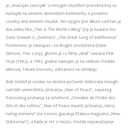
je „značajan sastojak” u mnogim muzičkim pravcima koji su
nastajali na severno američkom kontinentu, a posebno
country and western muzike. Već njegov prvi album sadržao je
dva velika hita „This Is The World Calling” (čiji je koautor bio
Dave Stewart iz „Euritmics” „The Great Song of Indifference”.
Povremeno je nastupao i sa drugim izvođačima (Dave
Gilmour, Thin Lizzy), glumio je i u filmu „Wall” sastava Pink
Flojd (1982), a 1992. godine nastupio je na velikom Freddie
Mercury Tribute koncertu, održanom na Vembliju.
Bob Geldof je nosilac na destine počasnih doktorata mnogih
svetskih univerziteta, priznanja „Man of Peace”, najvećeg
francuskog priznanja za umetnost „Chevalier de l’Ordre des
Arts et des Lettres”, Man of Peace Award, priznanja „Heroj
našeg vremena” (na osnovu glasanja čitalaca magazina „New
Statesman”), a kada je reč o muzici, možda najzanačajnije