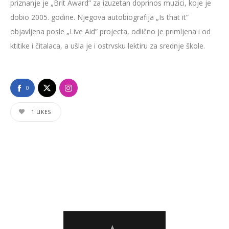
priznanje je „Brit Award” za izuzetan doprinos muzici, koje je
dobio 2005. godine. Njegova autobiografija „Is that it”
objavljena posle „Live Aid” projecta, odlično je primljena i od
ktitike i čitalaca, a ušla je i ostrvsku lektiru za srednje škole.
0
1
LIKES