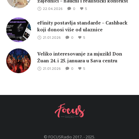
zajednici – naučni i realistički kontekst
22.04.2026
0
5
eFinity postavlja standarde – Cashback
koji donosi više od ulaznice
21.01.2026
0
5
Veliko interesovanje za mjuzikl Don
Žuan 24. i 25. januara u Sava centru
21.01.2026
0
5
© FOCUSRadio 2017. - 2025.