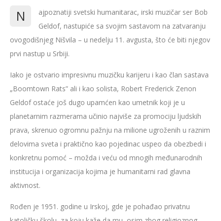
N
ajpoznatiji svetski humanitarac, irski muzičar ser Bob
Geldof, nastupiće sa svojim sastavom na zatvaranju
ovogodišnjeg Nišvila – u nedelju 11. avgusta, što će biti njegov
prvi nastup u Srbiji.
Iako je ostvario impresivnu muzičku karijeru i kao član sastava
„Boomtown Rats” ali i kao solista, Robert Frederick Zenon
Geldof ostaće još dugo upamćen kao umetnik koji je u
planetarnim razmerama učinio najviše za promociju ljudskih
prava, skrenuo ogromnu pažnju na milione ugroženih u raznim
delovima sveta i praktično kao pojedinac uspeo da obezbedi i
konkretnu pomoć – možda i veću od mnogih međunarodnih
institucija i organizacija kojima je humanitarni rad glavna
aktivnost.
Rođen je 1951. godine u Irskoj, gde je pohađao privatnu
katoličku školu, za koju kaže da mu, osim zbog religioznog