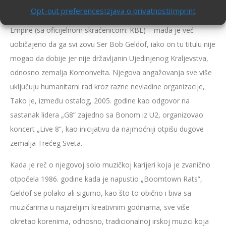
Godine 1986. od Kraljice Elizabete Druge dobio je titulu viteza
Opt-out preferences
Izjava o privatnosti
Imprint
– Honorary Knight Commander of the Order of the British
Empire (sa oficijelnom skraćenicom: KBE) – mada je već
uobičajeno da ga svi zovu Ser Bob Geldof, iako on tu titulu nije
mogao da dobije jer nije državljanin Ujedinjenog Kraljevstva,
odnosno zemalja Komonvelta. Njegova angažovanja sve više
uključuju humanitarni rad kroz razne nevladine organizacije,
Tako je, između ostalog, 2005. godine kao odgovor na
sastanak lidera „G8” zajedno sa Bonom iz U2, organizovao
koncert „Live 8”, kao inicijativu da najmoćniji otpišu dugove
zemalja Trećeg Sveta.
Kada je reč o njegovoj solo muzičkoj karijeri koja je zvanično
otpočela 1986. godine kada je napustio „Boomtown Rats”,
Geldof se polako ali sigurno, kao što to obično i biva sa
muzičarima u najzrelijim kreativnim godinama, sve više
okretao korenima, odnosno, tradicionalnoj irskoj muzici koja