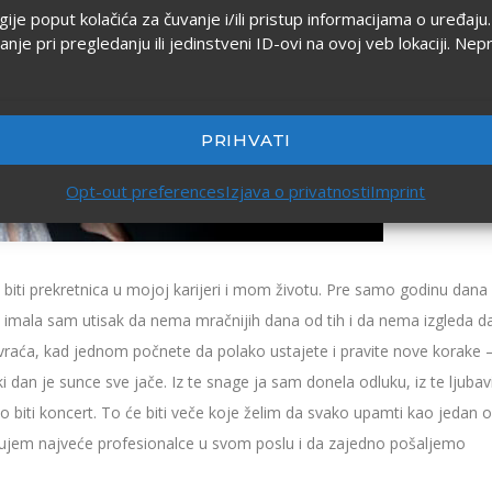
ogije poput kolačića za čuvanje i/ili pristup informacijama o uređa
 pri pregledanju ili jedinstveni ID-ovi na ovoj veb lokaciji. Nep
PRIHVATI
Opt-out preferences
Izjava o privatnosti
Imprint
iti prekretnica u mojoj karijeri i mom životu. Pre samo godinu dana
 imala sam utisak da nema mračnijih dana od tih i da nema izgleda d
vraća, kad jednom počnete da polako ustajete i pravite nove korake 
i dan je sunce sve jače. Iz te snage ja sam donela odluku, iz te ljubav
o biti koncert. To će biti veče koje želim da svako upamti kao jedan 
ažujem najveće profesionalce u svom poslu i da zajedno pošaljemo