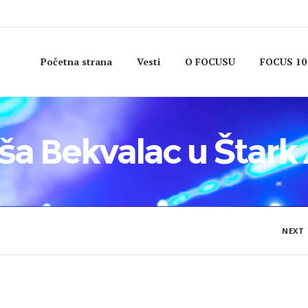
Početna strana
Vesti
O FOCUSU
FOCUS 10
ša Bekvalac u Štark 
NEXT