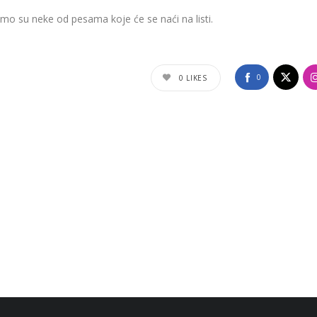
amo su neke od pesama koje će se naći na listi.
0
0
LIKES