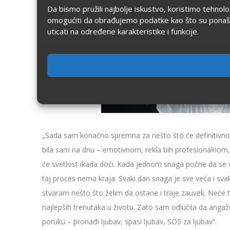
Da bismo pružili najbolje iskustvo, koristimo tehnol
omogućiti da obrađujemo podatke kao što su ponašanje
uticati na određene karakteristike i funkcije.
„Sada sam konačno spremna za nešto što će definitivno b
bila sam na dnu – emotivnom, rekla bih profesionalnom,
će svetlost ikada doći. Kada jednom snaga počne da se 
taj proces nema kraja. Svaki dan snaga je sve veća i svak
stvaram nešto što želim da ostane i traje zauvek. Neće t
najlepših trenutaka u životu. Zato sam odlučila da ang
poruku – pronađi ljubav, spasi ljubav, SOS za ljubav“.