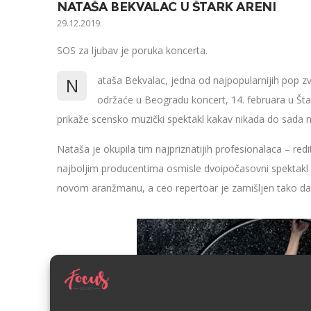
NATAŠA BEKVALAC U ŠTARK ARENI
29.12.2019.
SOS za ljubav je poruka koncerta.
N
ataša Bekvalac, jedna od najpopularnijih pop z
održaće u Beogradu koncert, 14. februara u Štar
prikaže scensko muzički spektakl kakav nikada do sada ni
Nataša je okupila tim najpriznatijih profesionalaca – red
najboljim producentima osmisle dvoipočasovni spektakl 
novom aranžmanu, a ceo repertoar je zamišljen tako d