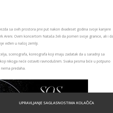
vezda sa ovih prostora prvi put nakon dvadeset godina svoje karijere
k Areni. Ovim koncertom Nataša želi da pomeri svoje granice, ali i d
je viđen u našoj zemlji.
itelja, scenografa, koreografa koji imaju zadatak da u saradnji sa
koji nikoga neće ostaviti ravnodušnim. Svaka pesma biće u potpuno
a nema predaha.
UPRAVLJANJE SAGLASNOSTIMA KOLAČIĆA