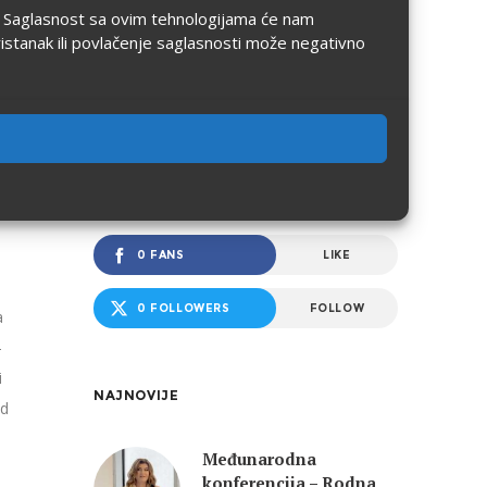
ju. Saglasnost sa ovim tehnologijama će nam
ristanak ili povlačenje saglasnosti može negativno
FOCUS TWEETS
PRATITE FOCUS
0 FANS
LIKE
0 FOLLOWERS
FOLLOW
a
–
i
NAJNOVIJE
od
Međunarodna
konferencija – Rodna