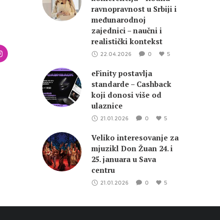
ravnopravnost u Srbiji i
međunarodnoj
zajednici – naučni i
realistički kontekst
22.04.2026
0
5
eFinity postavlja
standarde – Cashback
koji donosi više od
ulaznice
21.01.2026
0
5
Veliko interesovanje za
mjuzikl Don Žuan 24. i
25. januara u Sava
centru
21.01.2026
0
5