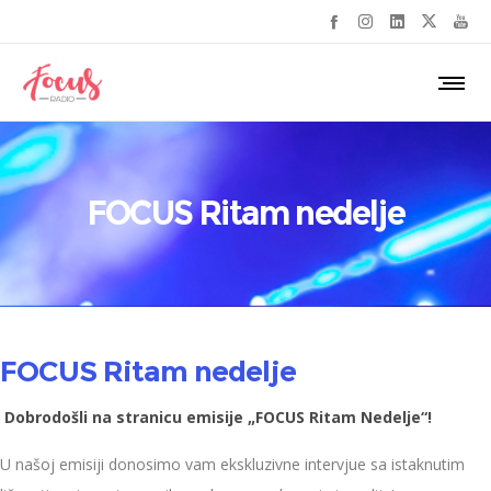
FOCUS Ritam nedelje
FOCUS Ritam nedelje
Dobrodošli na stranicu emisije „FOCUS Ritam Nedelje“!
U našoj emisiji donosimo vam ekskluzivne intervjue sa istaknutim