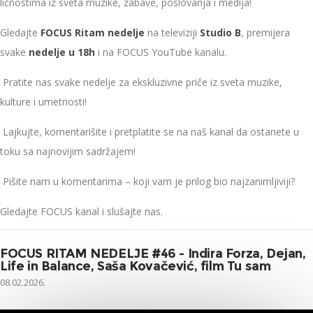
ličnostima iz sveta muzike, zabave, poslovanja i medija!
Gledajte
FOCUS Ritam nedelje
na televiziji
Studio B
, premijera
svake
nedelje u 18h
i na FOCUS YouTube kanalu.
Pratite nas svake nedelje za ekskluzivne priče iz sveta muzike,
kulture i umetnosti!
Lajkujte, komentarišite i pretplatite se na naš kanal da ostanete u
toku sa najnovijim sadržajem!
Pišite nam u komentarima – koji vam je prilog bio najzanimljiviji?
Gledajte FOCUS kanal i slušajte nas.
FOCUS RITAM NEDELJE #46 - Indira Forza, Dejan,
Life in Balance, Saša Kovačević, film Tu sam
08.02.2026.