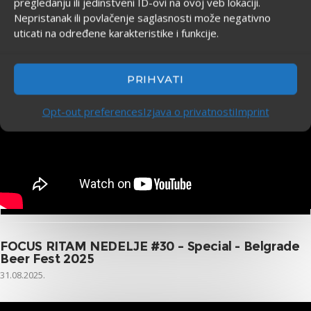
pregledanju ili jedinstveni ID-ovi na ovoj veb lokaciji.
Nepristanak ili povlačenje saglasnosti može negativno
uticati na određene karakteristike i funkcije.
PRIHVATI
Opt-out preferences
Izjava o privatnosti
Imprint
FOCUS RITAM NEDELJE #30 – Special - Belgrade
Beer Fest 2025
31.08.2025.