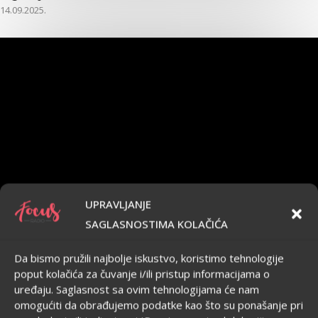
14.09.2025.
UPRAVLJANJE
SAGLASNOSTIMA KOLAČIĆA
Da bismo pružili najbolje iskustvo, koristimo tehnologije
poput kolačića za čuvanje i/ili pristup informacijama o
FOCUS RITAM NEDELJE #31 – Grožđebal 2025,
Izborna skupština ANS, Koncert Ane Bekute
uređaju. Saglasnost sa ovim tehnologijama će nam
omogućiti da obrađujemo podatke kao što su ponašanje pri
07.09.2025.