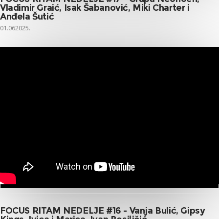
Vladimir Graić, Isak Šabanović, Miki Charter i
Anđela Šutić
01.062025.
FOCUS RITAM NEDELJE #16 - Vanja Bulić, Gipsy