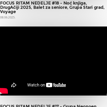
FOCUS RITAM NEDELJE #18 - Noć knjiga,
DrugAčiji 2025, Balet za seniore, Grupa Stari grad,
Voyage
08.06.2025.
FOCUS RITAM NEDELJE #17 - Grupa Neonoen,