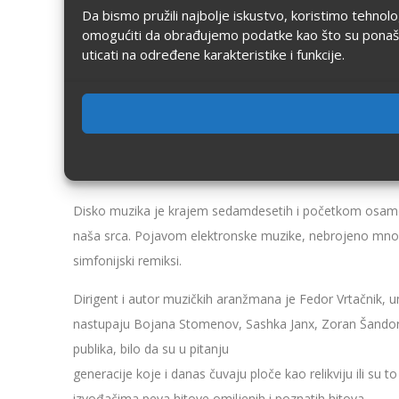
Da bismo pružili najbolje iskustvo, koristimo tehnol
omogućiti da obrađujemo podatke kao što su ponašanje
uticati na određene karakteristike i funkcije.
Disko muzika je krajem sedamdesetih i početkom osamdese
naša srca. Pojavom elektronske muzike, nebrojeno mnog
simfonijski remiksi.
Dirigent i autor muzičkih aranžmana je Fedor Vrtačnik, 
nastupaju Bojana Stomenov, Sashka Janx, Zoran Šandorov i 
publika, bilo da su u pitanju
generacije koje i danas čuvaju ploče kao relikviju ili su
izvođačima peva hitove omiljenih i poznatih hitova.