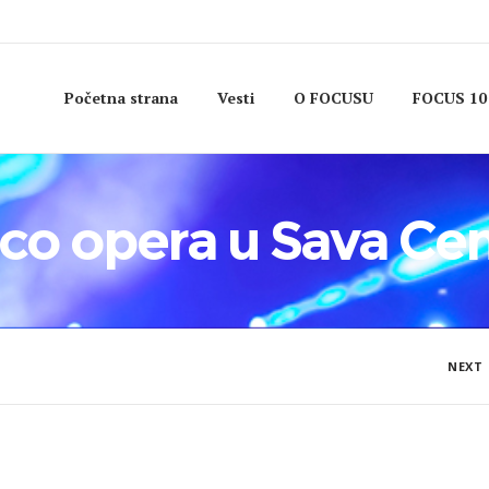
Početna strana
Vesti
O FOCUSU
FOCUS 10
co opera u Sava Ce
NEXT