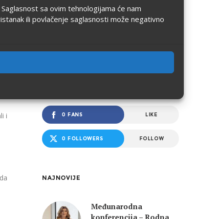
ju. Saglasnost sa ovim tehnologijama će nam
ristanak ili povlačenje saglasnosti može negativno
FOCUS TWEETS
PRATITE FOCUS
i i
0 FANS
LIKE
0 FOLLOWERS
FOLLOW
 da
NAJNOVIJE
Međunarodna
konferencija – Rodna