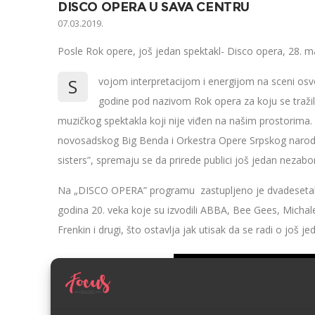
DISCO OPERA U SAVA CENTRU
07.03.2019.
Posle Rok opere, još jedan spektakl- Disco opera, 28. m
S
vojom interpretacijom i energijom na sceni osv
godine pod nazivom Rok opera za koju se tražila
muzičkog spektakla koji nije viđen na našim prostorima.
novosadskog Big Benda i Orkestra Opere Srpskog narod
sisters”, spremaju se da prirede publici još jedan nezab
Na „DISCO OPERA” programu zastupljeno je dvadesetak a
godina 20. veka koje su izvodili ABBA, Bee Gees, Micha
Frenkin i drugi, što ostavlja jak utisak da se radi o jo