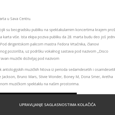
arta u Sava Centru.
ojili su beogradsku publiku na spektakularnim koncertima krajem proš
 karta više. Ista ekipa poziva publiku da 28. marta budu deo još jed
 Pod dirigentskom palicom mastra Fedora Vrtačnika, članovi
nog pozorišta, uz podršku vokalnog sastava pod nazivom „Disco
oravan muzički doživljaj pod nazivom
ntologijskih muzičkih hitova iz perioda sedamdesetih i osamdeseti
le Jackson, Bruno Mars, Stivie Wonder, Boney M, Dona Smer, Aretha
š jednom muzičkom spektaklu na našim prostorima.
UPRAVLJANJE SAGLASNOSTIMA KOLAČIĆA