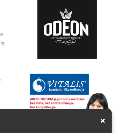
le
nog
h