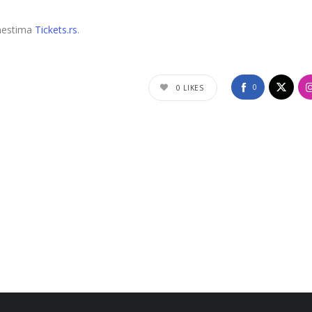
mestima
Tickets.rs
.
0
0
LIKES