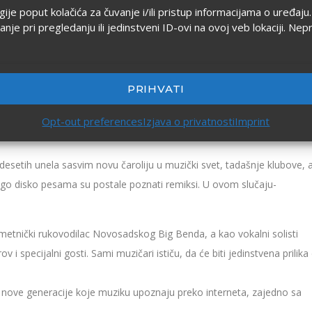
ogije poput kolačića za čuvanje i/ili pristup informacijama o uređa
 pri pregledanju ili jedinstveni ID-ovi na ovoj veb lokaciji. Nep
PRIHVATI
Opt-out preferences
Izjava o privatnosti
Imprint
tih unela sasvim novu čaroliju u muzički svet, tadašnje klubove, al
o disko pesama su postale poznati remiksi. U ovom slučaju-
umetnički rukovodilac Novosadskog Big Benda, a kao vokalni solisti
specijalni gosti. Sami muzičari ističu, da će biti jedinstvena prilika
 to nove generacije koje muziku upoznaju preko interneta, zajedno sa