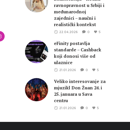
ravnopravnost u Srbiji i
međunarodnoj
zajednici – naučni i
realistički kontekst
22.04.2026
0
5
eFinity postavlja
standarde – Cashback
koji donosi više od
ulaznice
21.01.2026
0
5
Veliko interesovanje za
mjuzikl Don Žuan 24. i
25. januara u Sava
centru
21.01.2026
0
5