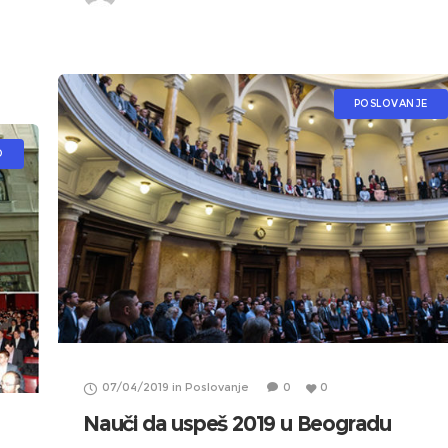
POSLOVANJE
O
07/04/2019
in
Poslovanje
0
0
Nauči da uspeš 2019 u Beogradu