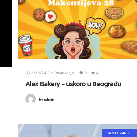
24/11/2019
in
Poslovanje
0
0
Alex Bakery – uskoro u Beogradu
by
admin
POSLOVANJE