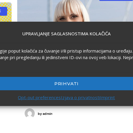
E
UPRAVLJANJE SAGLASNOSTIMA KOLAČIĆA
ogije poput kolačića za čuvanje i/ili pristup informacijama o uređa
 pri pregledanju ili jedinstveni ID-ovi na ovoj veb lokaciji. Nep
14/09/2019
in
Poslovanje
0
0
PRIHVATI
Mima Šarac – dobitnica Business
Opt-out preferences
Izjava o privatnosti
Imprint
Women Awards
by
admin