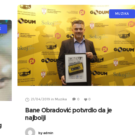
MUZIKA
E
21/04/2019
in
Muzika
0
0
Bane Obradović potvrdio da je
najbolji
g
by
admin