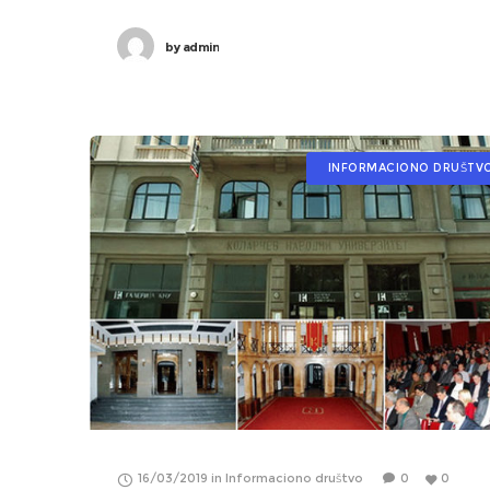
by
admin
INFORMACIONO DRUŠTV
16/03/2019
in
Informaciono društvo
0
0