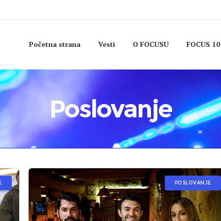
Početna strana
Vesti
O FOCUSU
FOCUS 10
Poslovanje
E
POSLOVANJE