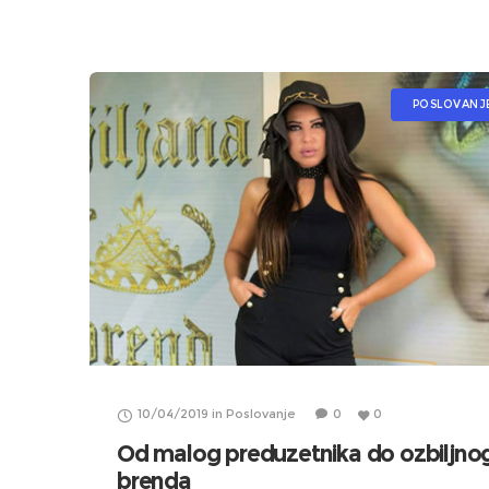
POSLOVANJ
10/04/2019
in
Poslovanje
0
0
Od malog preduzetnika do ozbiljno
brenda