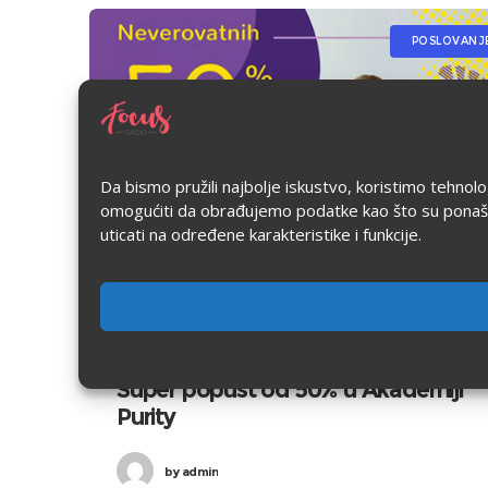
POSLOVANJ
Da bismo pružili najbolje iskustvo, koristimo tehnol
omogućiti da obrađujemo podatke kao što su ponašanje
uticati na određene karakteristike i funkcije.
05/08/2019
in
Poslovanje
0
0
Super popust od 50% u Akademiji
Purity
by
admin