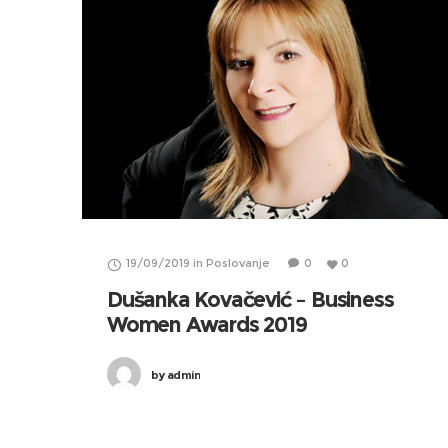
19/09/2019
in
Poslovanje
0
0
Dušanka Kovačević – Business
Women Awards 2019
by
admin