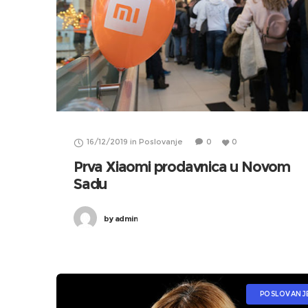
16/12/2019
in
Poslovanje
0
0
Prva Xiaomi prodavnica u Novom
Sadu
by
admin
POSLOVANJ