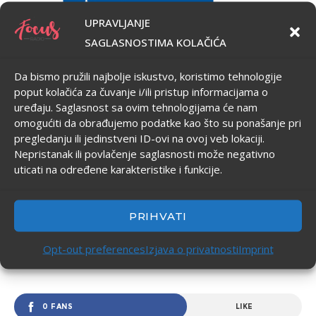
UPRAVLJANJE
SAGLASNOSTIMA KOLAČIĆA
Da bismo pružili najbolje iskustvo, koristimo tehnologije
poput kolačića za čuvanje i/ili pristup informacijama o
uređaju. Saglasnost sa ovim tehnologijama će nam
omogućiti da obrađujemo podatke kao što su ponašanje pri
pregledanju ili jedinstveni ID-ovi na ovoj veb lokaciji.
Nepristanak ili povlačenje saglasnosti može negativno
uticati na određene karakteristike i funkcije.
FOCUS TWEETS
PRIHVATI
Opt-out preferences
Izjava o privatnosti
Imprint
PRATITE FOCUS
0 FANS
LIKE