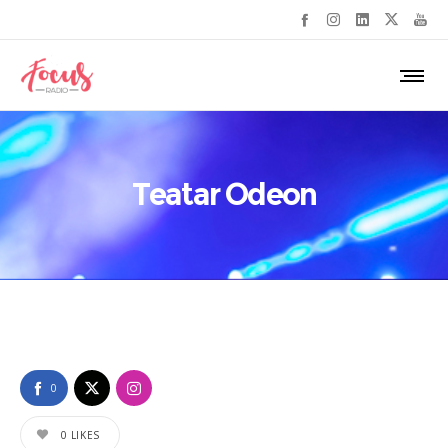
Teatar Odeon
0
0
LIKES