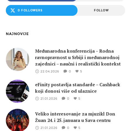
0 FOLLOWERS
FOLLOW
NAJNOVIJE
Međunarodna konferencija – Rodna
ravnopravnost u Srbiji i međunarodnoj
zajednici – naučni i realistički kontekst
22.04.2026
0
5
eFinity postavlja standarde – Cashback
koji donosi više od ulaznice
21.01.2026
0
5
Veliko interesovanje za mjuzikl Don
Žuan 24. i 25. januara u Sava centru
21.01.2026
0
5